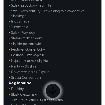
Szlak Zabytków Techniki
Szlak Architektury Drewnianej Województwa
Śląskiego
Industriada
Juromania
Szlak Przyrody
Śląskie z dzieckiem
Śląskie po zdrowie
Festiwal Górnej Odry
Festiwal DziewięćSił
Kajakiem przez Śląskie
Narty w Śląskim
Rowerem przez Śląskie
Silesia Convention
Regionalne
Beskidy
Śląsk Cieszyński
Jura Krakowsko-Częstochowska