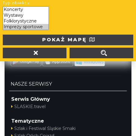
Typ obiektu
tel. (32) 207 207 1
info@slaskie.travel
Portal powstał w ramach projektu
Mobilne Śląskie
POKAŻ MAPĘ
Darmowa aplikacja
SLASKIE.travel
dostępna na
platformach
NASZE SERWISY
Serwis Główny
SLASKIE.travel
Tematyczne
Szlak i Festiwal Śląskie Smaki
Szlak Orlich Gniazd