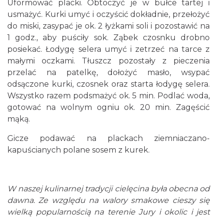
Uformować placki. Obtoczyć je w bułce tartej i
usmażyć. Kurki umyć i oczyścić dokładnie, przełożyć
do miski, zasypać je ok. 2 łyżkami soli i pozostawić na
1 godz., aby puściły sok. Ząbek czosnku drobno
posiekać. Łodygę selera umyć i zetrzeć na tarce z
małymi oczkami. Tłuszcz pozostały z pieczenia
przelać na patelkę, dołożyć masło, wsypać
odsączone kurki, czosnek oraz starta łodygę selera.
Wszystko razem podsmażyć ok. 5 min. Podlać woda,
gotować na wolnym ogniu ok. 20 min. Zagęścić
mąką.
Gicze podawać na plackach ziemniaczano-
kapuścianych polane sosem z kurek.
W naszej kulinarnej tradycji cielęcina była obecna od
dawna. Ze względu na walory smakowe cieszy się
wielką popularnością na terenie Jury i okolic i jest