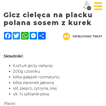
0
Gicz cielęca na placku
polana sosem z kurek
Facebook
Twitter
WhatsApp
Messenger
Share
ODSŁUCHAJ TEKST
Składniki:
6 sztuk giczy cielęcej
200g czosnku
kilka gałązek rozmarynu
kilka ziarenek jałowca
sól, pieprz, cytryna, olej
ok. ½ szklanki piwa
Placki: