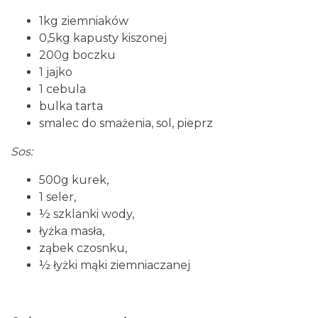
1kg ziemniaków
0,5kg kapusty kiszonej
200g boczku
1 jajko
1 cebula
bulka tarta
smalec do smażenia, sol, pieprz
Sos:
500g kurek,
1 seler,
½ szklanki wody,
łyżka masła,
ząbek czosnku,
½ łyżki mąki ziemniaczanej