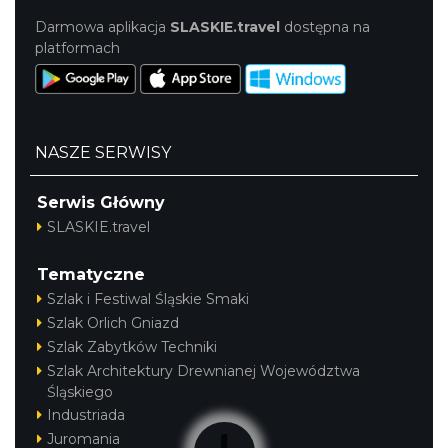
Darmowa aplikacja
SLASKIE.travel
dostępna na
platformach
NASZE SERWISY
Serwis Główny
SLASKIE.travel
Tematyczne
Szlak i Festiwal Śląskie Smaki
Szlak Orlich Gniazd
Szlak Zabytków Techniki
Szlak Architektury Drewnianej Województwa
Śląskiego
Industriada
Juromania