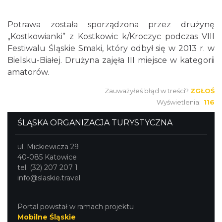
Potrawa została sporządzona przez drużynę
„Kostkowianki” z Kostkowic k/Kroczyc podczas VIII
Festiwalu Śląskie Smaki, który odbył się w 2013 r. w
Bielsku-Białej. Drużyna zajęła III miejsce w kategorii
amatorów.
Zauważyłeś błąd w treści?
ZGŁOŚ
Wyświetlenia:
116
ŚLĄSKA ORGANIZACJA TURYSTYCZNA
ul. Mickiewicza 29
40-085 Katowice
tel. (32) 207 207 1
info@slaskie.travel
Portal powstał w ramach projektu
Mobilne Śląskie