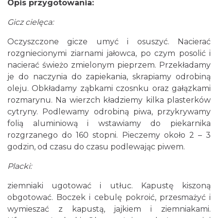
Opis przygotowania:
Gicz cielęca:
Oczyszczone gicze umyć i osuszyć. Nacierać
rozgniecionymi ziarnami jałowca, po czym posolić i
nacierać świeżo zmielonym pieprzem. Przekładamy
je do naczynia do zapiekania, skrapiamy odrobiną
oleju. Obkładamy ząbkami czosnku oraz gałązkami
rozmarynu. Na wierzch kładziemy kilka plasterków
cytryny. Podlewamy odrobiną piwa, przykrywamy
folią aluminiową i wstawiamy do piekarnika
rozgrzanego do 160 stopni. Pieczemy około 2 – 3
godzin, od czasu do czasu podlewając piwem.
Placki:
ziemniaki ugotować i utłuc. Kapustę kiszoną
obgotować. Boczek i cebulę pokroić, przesmażyć i
wymieszać z kapustą, jajkiem i ziemniakami.