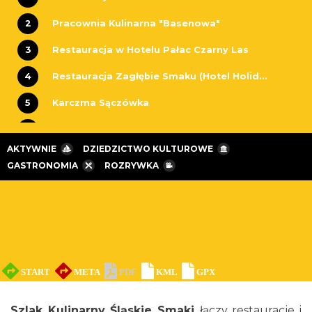
2
Pracownia Kulinarna "Basenowa"
3
Restauracja w Hotelu Pałac Czarny Las
4
Restauracja Zagłębie Smaku (Hotel Holiday Inn Dąbrowa Górnicza)
5
Karczma Sączówka
6
Restauracja Dworek Carnall
AKTYWNIE
DZIEDZICTWO KULTUROWE
7
Restauracja Moderna (Hotel voco Katowice)
GASTRONOMIA
ROZRYWKA
8
Restauracja KAKTUSY Kato Koncept Kulinarny
9
Restauracja Szyb Maciej
10
Restauracja Poziom+ Food & Wine (Hotel Diament Plaza Gliwice)
11
Restauracja Leśna Perła
12
Restauracja U Przewoźnika
Szlak Kulinarny Śląskie Smaki
łączy restauracje i