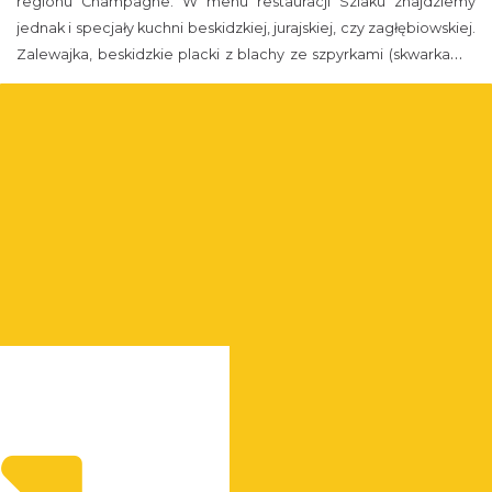
regionu Champagne. W menu restauracji Szlaku znajdziemy
jednak i specjały kuchni beskidzkiej, jurajskiej, czy zagłębiowskiej.
Zalewajka, beskidzkie placki z blachy ze szpyrkami (skwarkami),
czy serula (rodzaj żuru na maślance), to tylko niektóre z ponad
100 dań regionalnych jakie serwują restauracje Szlaku.
Trasa