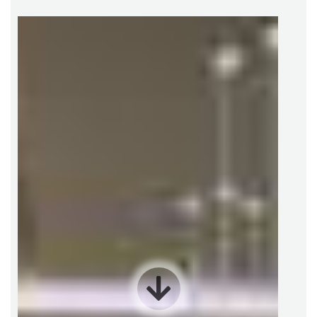
Częstochowy. To eleganckie, pałacowe miejsce zachwyca
wyjątkowym charakterem i subtelną aurą minionej epoki.