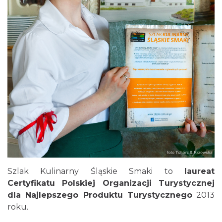
25
Restauracja Złoty Groń (Złoty Groń Resort & Spa)
26
Karczma Złoty Groń (Złoty Groń Resort & Spa)
Szlak Kulinarny Śląskie Smaki to
laureat
Certyfikatu Polskiej Organizacji Turystycznej
dla Najlepszego Produktu Turystycznego
2013
roku.