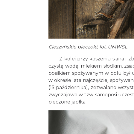
Cieszyńskie pieczoki, fot. UMWSL
Z kolei przy koszeniu siana i zbó
czystą wodą, mlekiem słodkim, zsia
posiłkiem spożywanym w polu był upi
w okresie lata najczęściej spożywa
(15 października), zezwalano wsz
zwyczajowo w tzw. samoposi uczest
pieczone jabłka.