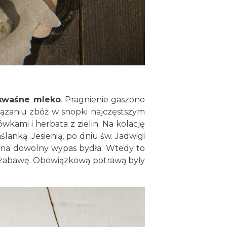
. kwaśne mleko
. Pragnienie gaszono
wiązaniu zbóż w snopki najczęstszym
wkami i herbata z zielin. Na kolację
anką. Jesienią, po dniu św. Jadwigi
 na dowolny wypas bydła. Wtedy to
ą zabawę. Obowiązkową potrawą były