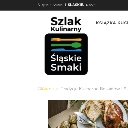
|
ŚLĄSKIE SMAKI
SLASKIE.
TRAVEL
KSIĄŻKA KU
Główna
Tradycje Kulinarne Beskidów I Ś