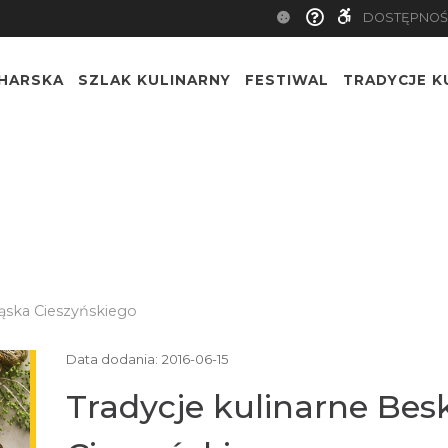
DOSTĘPNOŚ
CHARSKA
SZLAK KULINARNY
FESTIWAL
TRADYCJE K
ląska Cieszyńskiego
Data dodania:
2016-06-15
Tradycje kulinarne Besk