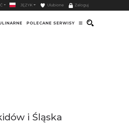
Ć
JĘZYK
Ulubione
Zaloguj
ULINARNE
POLECANE SERWISY
idów i Śląska