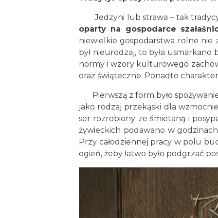
Jedzyni lub strawa − tak tradycyjni
oparty na gospodarce szałaśnic
niewielkie gospodarstwa rolne nie 
był nieurodzaj, to była usmarkano
normy i wzory kulturowego zachowa
oraz świąteczne. Ponadto charakter 
Pierwszą z form było spożywanie p
jako rodzaj przekąski dla wzmocnie
ser rozrobiony ze śmietaną i posy
żywieckich podawano w godzinach 
Przy całodziennej pracy w polu bu
ogień, żeby łatwo było podgrzać po