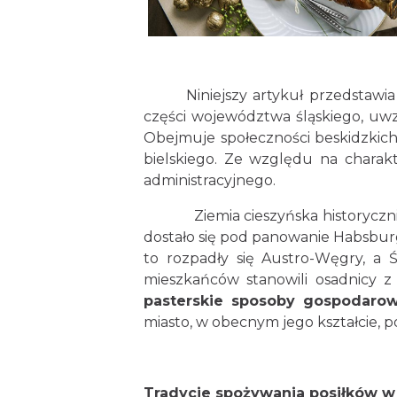
Niniejszy artykuł przedstawia na
części województwa śląskiego, uwzgl
Obejmuje społeczności beskidzkich g
bielskiego. Ze względu na charakt
administracyjnego.
Ziemia cieszyńska historycznie zw
dostało się pod panowanie Habsburg
to rozpadły się Austro-Węgry, a Ś
mieszkańców stanowili osadnicy z 
pasterskie sposoby gospodarow
miasto, w obecnym jego kształcie, p
Tradycje spożywania posiłków w 