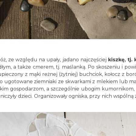
ż, ze względu na upały, jadano najczęściej
kiszkę, tj
dłym, a także cmerem, tj. maślanką. Po skoszeniu i po
eczony z mąki reżnej (żytniej) buchciok, kołocz z boró
no ugotowane ziemniaki ze skwarkami z mlekiem lub maśl
ystkim gospodarzom, a szczególnie ubogim kumornikom,
niczyły dzieci. Organizowały ogniska, przy nich wspóln