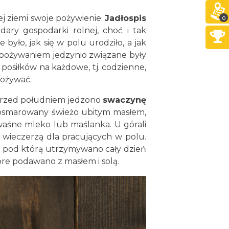
ej ziemi swoje pożywienie.
Jadłospis
0
ary gospodarki rolnej, choć i tak
yło, jak się w polu urodziło, a jak
spożywaniem jedzynio związane były
osiłków na każdowe, tj. codzienne,
pożywać.
 Przed południem jedzono
swaczynę
b posmarowany świeżo ubitym masłem,
waśne mleko lub maślanka. U górali
wieczerzą dla pracujących w polu.
, pod którą utrzymywano cały dzień
tóre podawano z masłem i solą.