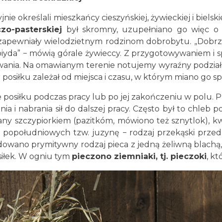
e określali mieszkańcy cieszyńskiej, żywieckiej i bielski
zo-pasterskiej
był skromny, uzupełniano go więc o d
zapewniały wielodzietnym rodzinom dobrobytu. „Dobrze b
 biyda” − mówią górale żywieccy. Z przygotowywaniem i 
nia. Na omawianym terenie notujemy wyraźny podział p
posiłku zależał od miejsca i czasu, w którym miano go s
osiłku podczas pracy lub po jej zakończeniu w polu.
nia i nabrania sił do dalszej pracy. Często był to chle
pany szczypiorkiem (pazitkóm, mówiono też sznytlok), k
popołudniowych tzw. juzynę − rodzaj przekąski przed 
dowano prymitywny rodzaj pieca z jedną żeliwną blachą
siłek. W ogniu tym
pieczono ziemniaki, tj. pieczoki
, k