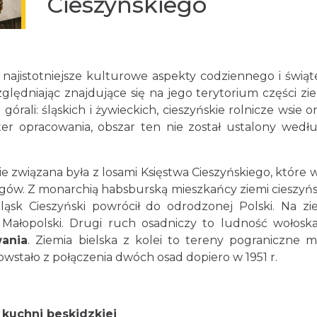
Cieszyńskiego
jistotniejsze kulturowe aspekty codziennego i świą
ędniając znajdujące się na jego terytorium części ziemi c
órali: śląskich i żywieckich, cieszyńskie rolnicze wsi
er opracowania, obszar ten nie został ustalony wedł
iązana była z losami Księstwa Cieszyńskiego, które w 
ów. Z monarchią habsburską mieszkańcy ziemi cieszyńskie
ląsk Cieszyński powrócił do odrodzonej Polski. Na zi
Małopolski. Drugi ruch osadniczy to ludność wołoska
ania
. Ziemia bielska z kolei to tereny pograniczne 
owstało z połączenia dwóch osad dopiero w 1951 r.
kuchni beskidzkiej