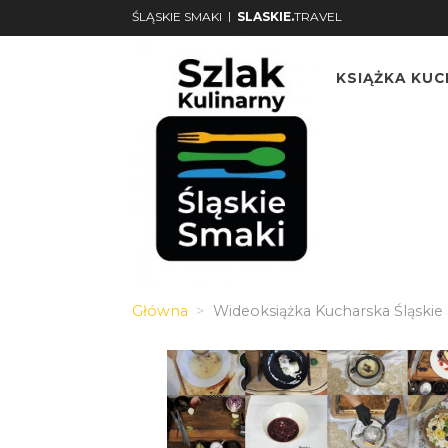
|
ŚLĄSKIE SMAKI
SLASKIE.
TRAVEL
KSIĄŻKA KU
Główna
Wideoksiążka Kucharska Śląskie