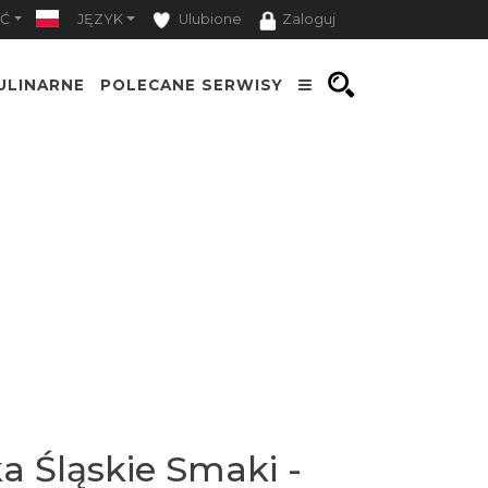
Ć
JĘZYK
Ulubione
Zaloguj
ULINARNE
POLECANE SERWISY
 Śląskie Smaki -