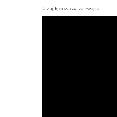
4. Zagłębiowaska zalewajka