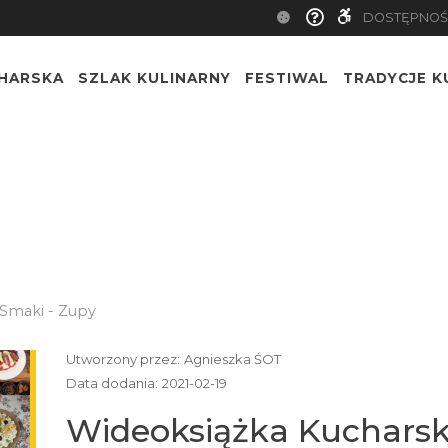
DOSTĘPNOŚ
CHARSKA
SZLAK KULINARNY
FESTIWAL
TRADYCJE K
 Smaki - Zupy
Utworzony przez:
Agnieszka ŚOT
Data dodania:
2021-02-19
Wideoksiążka Kucharska