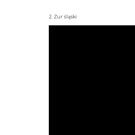
2. Żur śląski