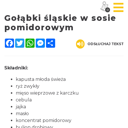
0
Gołąbki śląskie w sosie
pomidorowym
Facebook
Twitter
WhatsApp
Messenger
Share
ODSŁUCHAJ TEKST
Składniki:
kapusta młoda świeża
ryż zwykły
mięso wieprzowe z karczku
cebula
jajka
masło
koncentrat pomidorowy
bulion drobiowy