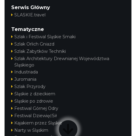
Serwis Główny
SLASKIE.travel
Tematyczne
Szlak i Festiwal Śląskie Smaki
Szlak Orlich Gniazd
Szlak Zabytków Techniki
Szlak Architektury Drewnianej Województwa
Śląskiego
Industriada
Juromania
Szlak Przyrody
Śląskie z dzieckiem
Śląskie po zdrowie
Festiwal Górnej Odry
Festiwal DziewięćSił
Kajakiem przez Śląskie
Narty w Śląskim