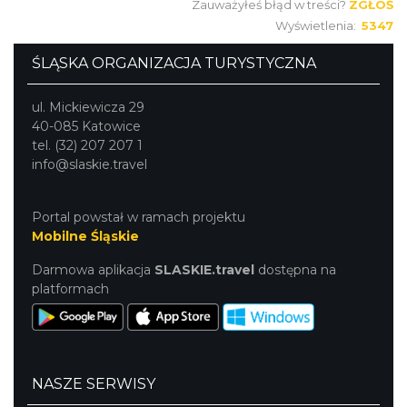
Zauważyłeś błąd w treści?
ZGŁOŚ
Wyświetlenia:
5347
ŚLĄSKA ORGANIZACJA TURYSTYCZNA
ul. Mickiewicza 29
40-085 Katowice
tel. (32) 207 207 1
info@slaskie.travel
Portal powstał w ramach projektu
Mobilne Śląskie
Darmowa aplikacja
SLASKIE.travel
dostępna na
platformach
NASZE SERWISY