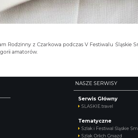
m Rodzinny z Czarkowa podczas V Festiwalu Śląskie Sma
egorii amatorów.
NASZE SERWISY
Serwis Główny
SLASKIE.travel
Tematyczne
Szlak i Festiwal Śląskie Sm
Szlak Orlich Gniazd