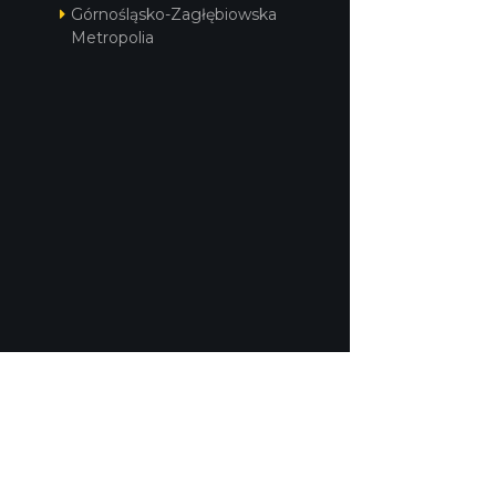
Górnośląsko-Zagłębiowska
Metropolia
POLITYKA PRYWATNOŚCI