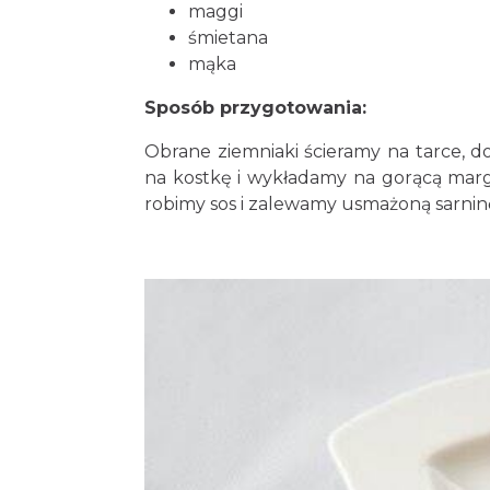
maggi
śmietana
mąka
Sposób przygotowania:
Obrane ziemniaki ścieramy na tarce, d
na kostkę i wykładamy na gorącą mar
robimy sos i zalewamy usmażoną sarnin