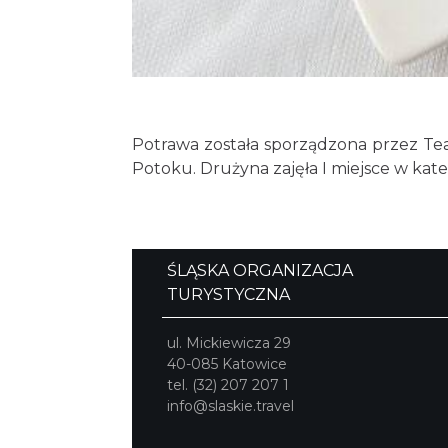
Potrawa została sporządzona przez Tea
Potoku. Drużyna zajęła I miejsce w kat
ŚLĄSKA ORGANIZACJA
TURYSTYCZNA
ul. Mickiewicza 29
40-085 Katowice
tel. (32) 207 207 1
info@slaskie.travel