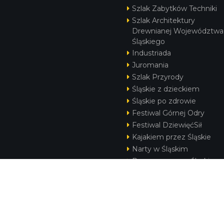
Szlak Zabytków Techniki
Szlak Architektury
Drewnianej Województwa
Śląskiego
Industriada
Juromania
Szlak Przyrody
Śląskie z dzieckiem
Śląskie po zdrowie
Festiwal Górnej Odry
Festiwal DziewięćSił
Kajakiem przez Śląskie
Narty w Śląskim
Rowerem przez Śląskie
Silesia Convention
KONTAKT
|
PUNKTY IT
|