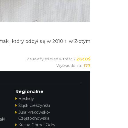
ki, który odbył się w 2010 r. w Złotym
Zauważyłeś błąd w treści?
ZGŁOŚ
Wyświetlenia:
177
Regionalne
Beskidy
Śląsk Cieszyński
Jura Krakowsko-
Częstochowska
aki
Kraina Górnej Odry