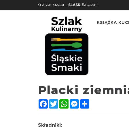
|
ŚLĄSKIE SMAKI
SLASKIE.
TRAVEL
KSIĄŻKA KU
Placki ziemni
Facebook
Twitter
WhatsApp
Messenger
Share
Składniki: