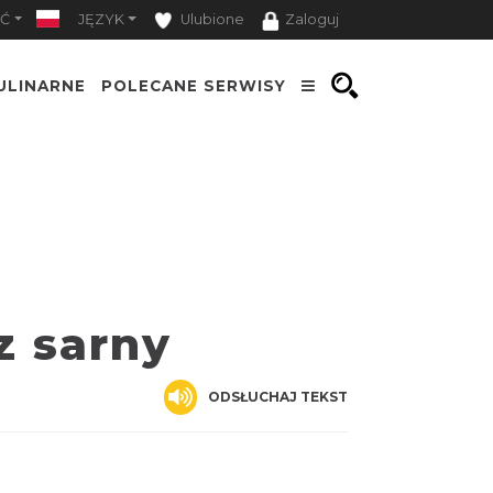
Ć
JĘZYK
Ulubione
Zaloguj
ULINARNE
POLECANE SERWISY
z sarny
ODSŁUCHAJ TEKST