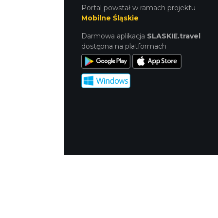
Portal powstał w ramach projektu
Mobilne Śląskie
Darmowa aplikacja
SLASKIE.travel
dostępna na platformach