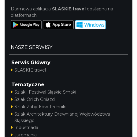
Darmowa aplikacja
SLASKIE.travel
dostępna na
platformach
NASZE SERWISY
Serwis Główny
SLASKIE.travel
Tematyczne
Szlak i Festiwal Śląskie Smaki
Szlak Orlich Gniazd
Szlak Zabytków Techniki
Szlak Architektury Drewnianej Województwa
Śląskiego
Industriada
Juromania