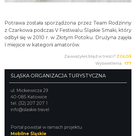
Potrawa została sporządzona przez Team Rodzinny
z Czarkowa podczas V Festiwalu Śląskie Smaki, który
odbył się w 2010 r. w Złotym Potoku. Drużyna zajęła
I miejsce w kategorii amatorów.
Zauważyłeś błąd w treści?
ZGŁOŚ
Wyświetlenia:
177
ŚLĄSKA ORGANIZACJA TURYSTYCZNA
ul. Mickiewicza 29
40-085 Katowice
tel. (32) 207 207 1
info@slaskie.travel
Portal powstał w ramach projektu
Mobilne Śląskie