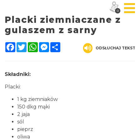
0
Placki ziemniaczane z
gulaszem z sarny
Facebook
Twitter
WhatsApp
Messenger
Share
ODSŁUCHAJ TEKST
Składniki:
Placki:
1 kg ziemniaków
150 dkg mąki
2 jaja
sól
pieprz
oliwa