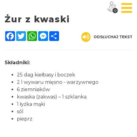
0
Żur z kwaski
Facebook
Twitter
WhatsApp
Messenger
Share
ODSŁUCHAJ TEKST
Składniki:
25 dag kiełbasy i boczek
2 l wywaru mięsno - warzywnego
6 ziemniaków
kwaska (zakwas) – 1 szklanka
1 łyżka mąki
sól
pieprz