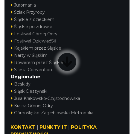
Juromania
Szlak Przyrody
Śląskie z dzieckiem
Śląskie po zdrowie
Festiwal Górnej Odry
Festiwal DziewięćSił
Kajakiem przez Śląskie
Narty w Śląskim
Rowerem przez Śląskie
Silesia Convention
Regionalne
Beskidy
Śląsk Cieszyński
Jura Krakowsko-Częstochowska
Kraina Górnej Odry
Górnośląsko-Zagłębiowska Metropolia
KONTAKT
|
PUNKTY IT
|
POLITYKA