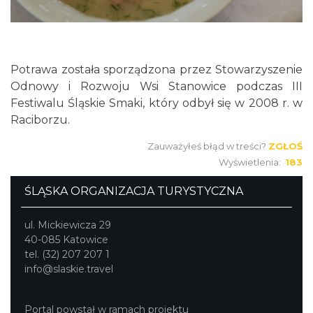
Potrawa została sporządzona przez Stowarzyszenie
Odnowy i Rozwoju Wsi Stanowice podczas III
Festiwalu Śląskie Smaki, który odbył się w 2008 r. w
Raciborzu.
Zauważyłeś błąd w treści?
ZGŁOŚ
Wyświetlenia:
183
ŚLĄSKA ORGANIZACJA TURYSTYCZNA
ul. Mickiewicza 29
40-085 Katowice
tel. (32) 207 207 1
info@slaskie.travel
Portal powstał w ramach projektu