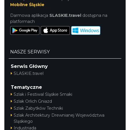
Mobilne Śląskie
Darmowa aplikacja
SLASKIE.travel
dostępna na
platformach
NASZE SERWISY
Serwis Główny
SLASKIE.travel
Tematyczne
Szlak i Festiwal Śląskie Smaki
Szlak Orlich Gniazd
Szlak Zabytków Techniki
Szlak Architektury Drewnianej Województwa
Śląskiego
Industriada