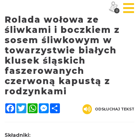
0
Rolada wołowa ze
śliwkami i boczkiem z
sosem śliwkowym w
towarzystwie białych
klusek śląskich
faszerowanych
czerwoną kapustą z
rodzynkami
Facebook
Twitter
WhatsApp
Messenger
Share
ODSŁUCHAJ TEKST
Składniki: