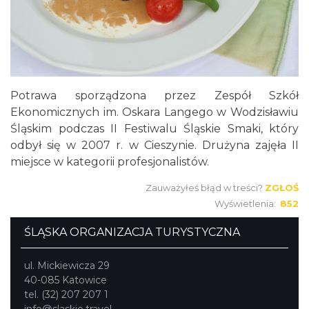
Potrawa sporządzona przez Zespół Szkół
Ekonomicznych im. Oskara Langego w Wodzisławiu
Śląskim podczas II Festiwalu Śląskie Smaki, który
odbył się w 2007 r. w Cieszynie. Drużyna zajęła II
miejsce w kategorii profesjonalistów.
Zauważyłeś błąd w treści?
ZGŁOŚ
Wyświetlenia:
852
ŚLĄSKA ORGANIZACJA TURYSTYCZNA
ul. Mickiewicza 29
40-085 Katowice
tel. (32) 207 207 1
info@slaskie.travel