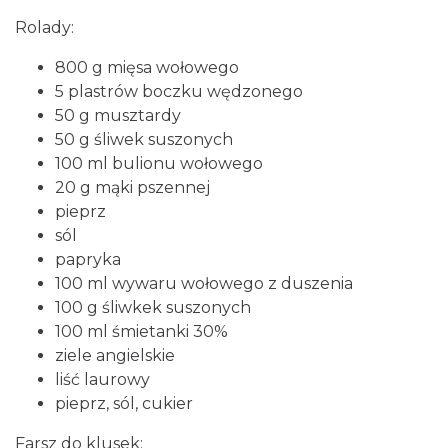
Rolady:
800 g mięsa wołowego
5 plastrów boczku wędzonego
50 g musztardy
50 g śliwek suszonych
100 ml bulionu wołowego
20 g mąki pszennej
pieprz
sól
papryka
100 ml wywaru wołowego z duszenia
100 g śliwkek suszonych
100 ml śmietanki 30%
ziele angielskie
liść laurowy
pieprz, sól, cukier
Farsz do klusek: