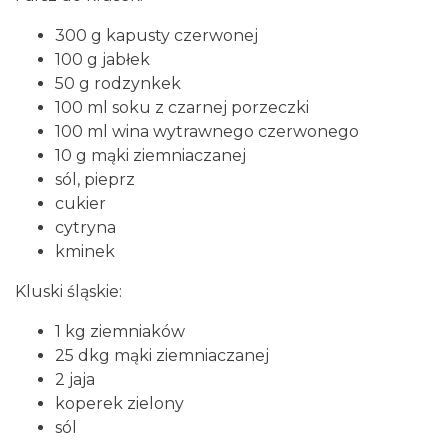
300 g kapusty czerwonej
100 g jabłek
50 g rodzynkek
100 ml soku z czarnej porzeczki
100 ml wina wytrawnego czerwonego
10 g mąki ziemniaczanej
sól, pieprz
cukier
cytryna
kminek
Kluski śląskie:
1 kg ziemniaków
25 dkg mąki ziemniaczanej
2 jaja
koperek zielony
sól