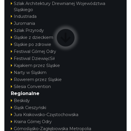
Szlak Architektury Drewnianej Województwa
Śląskiego
Industriada
Juromania
Szlak Przyrody
Śląskie z dzieckiem
Śląskie po zdrowie
Festiwal Górnej Odry
Festiwal DziewięćSił
Kajakiem przez Śląskie
Narty w Śląskim
Rowerem przez Śląskie
Silesia Convention
Regionalne
Beskidy
Śląsk Cieszyński
Jura Krakowsko-Częstochowska
Kraina Górnej Odry
Górnośląsko-Zagłębiowska Metropolia