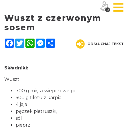
0
Wuszt z czerwonym
sosem
Facebook
Twitter
WhatsApp
Messenger
Share
ODSŁUCHAJ TEKST
Składniki:
Wuszt:
700 g mięsa wieprzowego
500 g filetu z karpia
4 jaja
pęczek pietruszki,
sól
pieprz