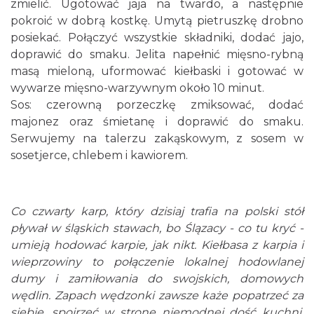
zmielić. Ugotować jaja na twardo, a następnie
pokroić w dobrą kostkę. Umytą pietruszkę drobno
posiekać. Połączyć wszystkie składniki, dodać jajo,
doprawić do smaku. Jelita napełnić mięsno-rybną
masą mieloną, uformować kiełbaski i gotować w
wywarze mięsno-warzywnym około 10 minut.
Sos: czerowną porzeczkę zmiksować, dodać
majonez oraz śmietanę i doprawić do smaku.
Serwujemy na talerzu zakąskowym, z sosem w
sosetjerce, chlebem i kawiorem.
Co czwarty karp, który dzisiaj trafia na polski stół
pływał w śląskich stawach, bo Ślązacy - co tu kryć -
umieją hodować karpie, jak nikt. Kiełbasa z karpia i
wieprzowiny to połączenie lokalnej hodowlanej
dumy i zamiłowania do swojskich, domowych
wędlin. Zapach wędzonki zawsze każe popatrzeć za
siebie, spojrzeć w stronę niemodnej dość kuchni,