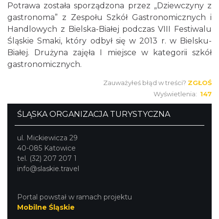
Potrawa została sporządzona przez „Dziewczyny z
gastronoma” z Zespołu Szkół Gastronomicznych i
Handlowych z Bielska-Białej podczas VIII Festiwalu
Śląskie Smaki, który odbył się w 2013 r. w Bielsku-
Białej. Drużyna zajęła I miejsce w kategorii szkół
gastronomicznych.
Zauważyłeś błąd w treści?
ZGŁOŚ
Wyświetlenia:
147
ŚLĄSKA ORGANIZACJA TURYSTYCZNA
ul. Mickiewicza 29
40-085 Katowice
tel. (32) 207 207 1
info@slaskie.travel
Portal powstał w ramach projektu
Mobilne Śląskie