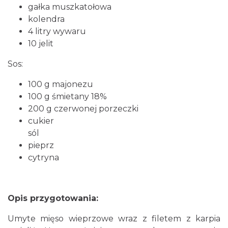
gałka muszkatołowa
kolendra
4 litry wywaru
10 jelit
Sos:
100 g majonezu
100 g śmietany 18%
200 g czerwonej porzeczki
cukier
sól
pieprz
cytryna
Opis przygotowania:
Umyte mięso wieprzowe wraz z filetem z karpia