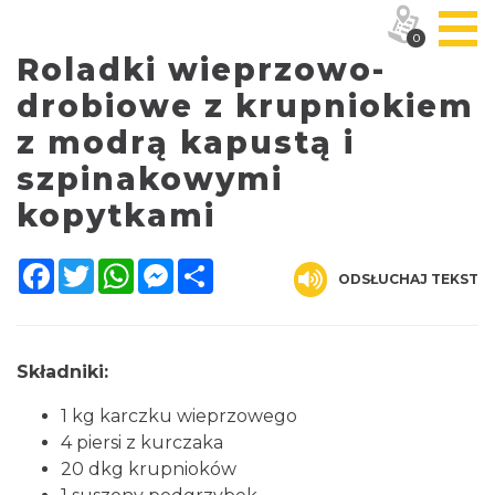
0
Roladki wieprzowo-
drobiowe z krupniokiem
z modrą kapustą i
szpinakowymi
kopytkami
Facebook
Twitter
WhatsApp
Messenger
Share
ODSŁUCHAJ TEKST
Składniki:
1 kg karczku wieprzowego
4 piersi z kurczaka
20 dkg krupnioków