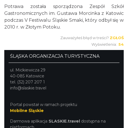
Potrawa została sporządzona Zespół Szkół
Gastronomicznych im. Gustawa Morcinka z Katowic
podczas V Festiwalu Śląskie Smaki, który odbył się w
2010 r. w Złotym Potoku.
Zauważyłeś błąd w treści?
ZGŁOŚ
Wyświetlenia:
54
ŚLĄSKA ORGANIZACJA TURYSTYCZNA
ul. Mickiewicza 29
40-085 Katowice
tel. (32) 207 207 1
info@slaskie.travel
Portal powstał w ramach projektu
Mobilne Śląskie
Darmowa aplikacja
SLASKIE.travel
dostępna na
platformach