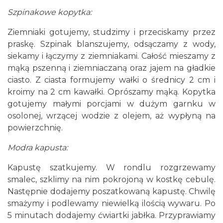
Szpinakowe kopytka:
Ziemniaki gotujemy, studzimy i przeciskamy przez
praskę. Szpinak blanszujemy, odsączamy z wody,
siekamy i łączymy z ziemniakami. Całość mieszamy z
mąką pszenną i ziemniaczaną oraz jajem na gładkie
ciasto. Z ciasta formujemy wałki o średnicy 2 cm i
kroimy na 2 cm kawałki. Oprószamy mąką. Kopytka
gotujemy małymi porcjami w dużym garnku w
osolonej, wrzącej wodzie z olejem, aż wypłyną na
powierzchnię.
Modra kapusta:
Kapustę szatkujemy. W rondlu rozgrzewamy
smalec, szklimy na nim pokrojoną w kostkę cebulę.
Następnie dodajemy poszatkowaną kapustę. Chwilę
smażymy i podlewamy niewielką ilością wywaru. Po
5 minutach dodajemy ćwiartki jabłka. Przyprawiamy