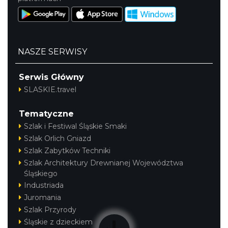
NASZE SERWISY
Serwis Główny
SLASKIE.travel
Tematyczne
Szlak i Festiwal Śląskie Smaki
Szlak Orlich Gniazd
Szlak Zabytków Techniki
Szlak Architektury Drewnianej Województwa
Śląskiego
Industriada
Juromania
Szlak Przyrody
Śląskie z dzieckiem