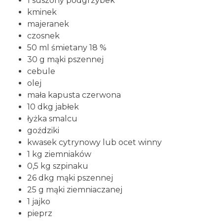
1 suszony podgrzybek
kminek
majeranek
czosnek
50 ml śmietany 18 %
30 g mąki pszennej
cebule
olej
mała kapusta czerwona
10 dkg jabłek
łyżka smalcu
goździki
kwasek cytrynowy lub ocet winny
1 kg ziemniaków
0,5 kg szpinaku
26 dkg mąki pszennej
25 g mąki ziemniaczanej
1 jajko
pieprz