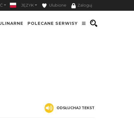
Ć
JĘZYK
Ulubione
Zaloguj
ULINARNE
POLECANE SERWISY
ODSŁUCHAJ TEKST