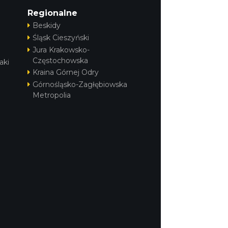
Regionalne
Beskidy
Śląsk Cieszyński
Jura Krakowsko-
Częstochowska
aki
Kraina Górnej Odry
Górnośląsko-Zagłębiowska
Metropolia