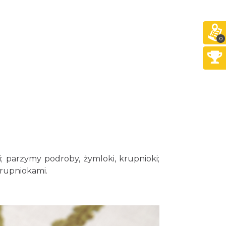
0
 parzymy podroby, żymloki, krupnioki;
krupniokami.