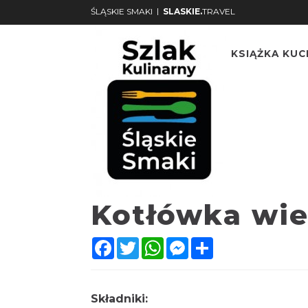
|
ŚLĄSKIE SMAKI
SLASKIE.
TRAVEL
KSIĄŻKA KU
Kotłówka wi
Facebook
Twitter
WhatsApp
Messenger
Share
Składniki: