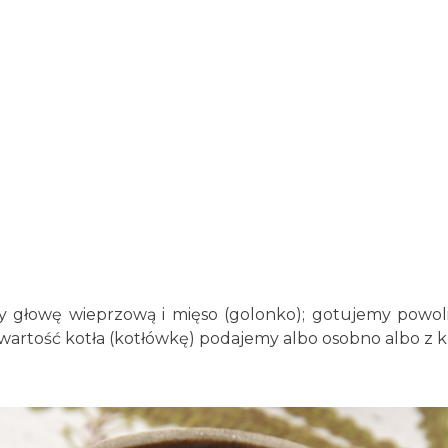
 głowę wieprzową i mięso (golonko); gotujemy powoli;
wartość kotła (kotłówkę) podajemy albo osobno albo z 