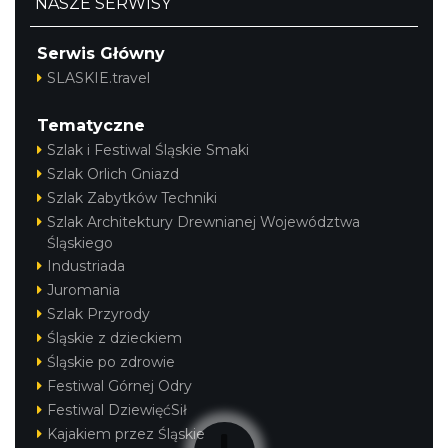
NASZE SERWISY
Serwis Główny
SLASKIE.travel
Tematyczne
Szlak i Festiwal Śląskie Smaki
Szlak Orlich Gniazd
Szlak Zabytków Techniki
Szlak Architektury Drewnianej Województwa
Śląskiego
Industriada
Juromania
Szlak Przyrody
Śląskie z dzieckiem
Śląskie po zdrowie
Festiwal Górnej Odry
Festiwal DziewięćSił
Kajakiem przez Śląskie