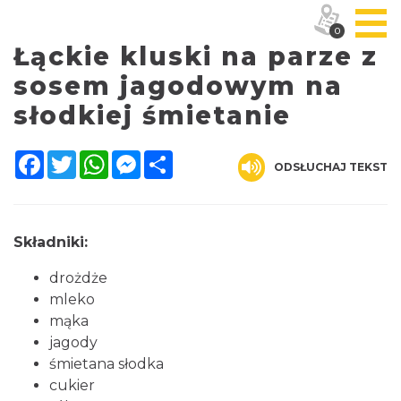
0
Łąckie kluski na parze z
sosem jagodowym na
słodkiej śmietanie
Facebook
Twitter
WhatsApp
Messenger
Share
ODSŁUCHAJ TEKST
Składniki:
drożdże
mleko
mąka
jagody
śmietana słodka
cukier