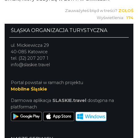
Zauważyłeś błąd w treści?
ZGŁOŚ
Wyświetlenia:
174
ŚLĄSKA ORGANIZACJA TURYSTYCZNA
ul. Mickiewicza 29
40-085 Katowice
tel. (32) 207 207 1
info@slaskie.travel
Portal powstał w ramach projektu
Mobilne Śląskie
Darmowa aplikacja
SLASKIE.travel
dostępna na
platformach