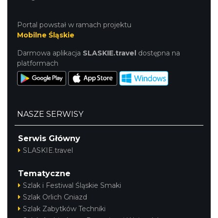
Portal powstał w ramach projektu
Mobilne Śląskie
Darmowa aplikacja
SLASKIE.travel
dostępna na
platformach
NASZE SERWISY
Serwis Główny
SLASKIE.travel
Tematyczne
Szlak i Festiwal Śląskie Smaki
Szlak Orlich Gniazd
Szlak Zabytków Techniki