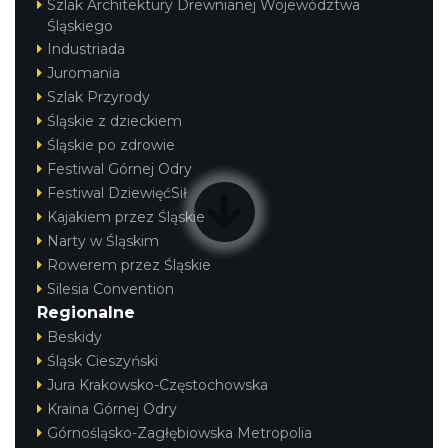
Szlak Architektury Drewnianej Województwa
Śląskiego
Industriada
Juromania
Szlak Przyrody
Śląskie z dzieckiem
Śląskie po zdrowie
Festiwal Górnej Odry
Festiwal DziewięćSił
Kajakiem przez Śląskie
Narty w Śląskim
Rowerem przez Śląskie
Silesia Convention
Regionalne
Beskidy
Śląsk Cieszyński
Jura Krakowsko-Częstochowska
Kraina Górnej Odry
Górnośląsko-Zagłębiowska Metropolia