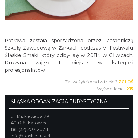
Potrawa została sporządzona przez Zasadniczą
Szkołę Zawodową w Żarkach podczas VI Festiwalu
Śląskie Smaki, który odbył się w 2011r. w Gliwicach.
Drużyna zajęła I miejsce w kategorii
profesjonalistów.
Zauważyłeś błąd w treści?
ZGŁOŚ
Wyświetlenia:
215
ŚLĄSKA ORGANIZACJA TURYSTYCZNA
ul. Mickiewicza 29
40-085 Katowice
tel. (32) 207 207 1
info@slaskie.travel