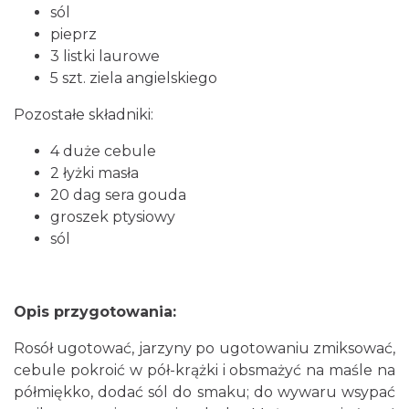
sól
pieprz
3 listki laurowe
5 szt. ziela angielskiego
Pozostałe składniki:
4 duże cebule
2 łyżki masła
20 dag sera gouda
groszek ptysiowy
sól
Opis przygotowania:
Rosół ugotować, jarzyny po ugotowaniu zmiksować,
cebule pokroić w pół-krążki i obsmażyć na maśle na
półmiękko, dodać sól do smaku; do wywaru wsypać