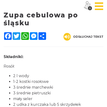
0
Zupa cebulowa po
śląsku
Facebook
Twitter
WhatsApp
Messenger
Share
ODSŁUCHAJ TEKST
Składniki:
Rosół:
2 l wody
1-2 kostki rosołowe
3 średnie marchewki
3 średnie pietruszki
mały seler
2 udka z kurczaka lub 5 skrzydełek