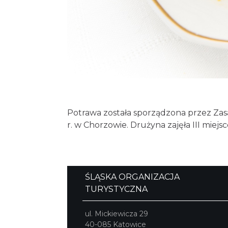
Potrawa została sporządzona przez Zasa
r. w Chorzowie. Drużyna zajęła III miejs
ŚLĄSKA ORGANIZACJA
TURYSTYCZNA
ul. Mickiewicza 29
40-085 Katowice