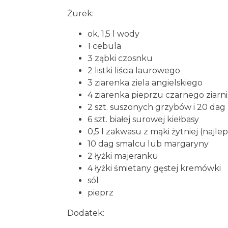
Żurek:
ok. 1,5 l wody
1 cebula
3 ząbki czosnku
2 listki liścia laurowego
3 ziarenka ziela angielskiego
4 ziarenka pieprzu czarnego ziarn
2 szt. suszonych grzybów i 20 dag
6 szt. białej surowej kiełbasy
0,5 l zakwasu z mąki żytniej (najlep
10 dag smalcu lub margaryny
2 łyżki majeranku
4 łyżki śmietany gęstej kremówki
sól
pieprz
Dodatek: