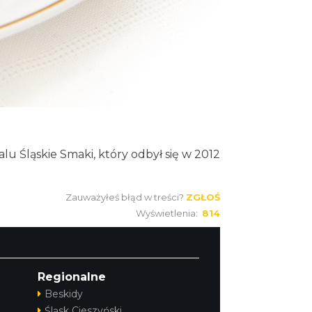
u Śląskie Smaki, który odbył się w 2012
Zauważyłeś błąd w treści?
ZGŁOŚ
Wyświetlenia:
814
Regionalne
Beskidy
Śląsk Cieszyński