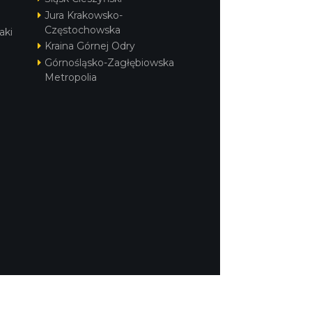
Jura Krakowsko-
Częstochowska
aki
Kraina Górnej Odry
Górnośląsko-Zagłębiowska
Metropolia