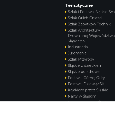
Tematyczne
Szlak i Festiwal Śląskie Sm
Szlak Orlich Gniazd
Szlak Zabytków Techniki
Szlak Architektury
Drewnianej Województwa
Śląskiego
Industriada
Juromania
Szlak Przyrody
Śląskie z dzieckiem
Śląskie po zdrowie
Festiwal Górnej Odry
Festiwal DziewięćSił
Kajakiem przez Śląskie
Narty w Śląskim
Rowerem przez Śląskie
Silesia Convention