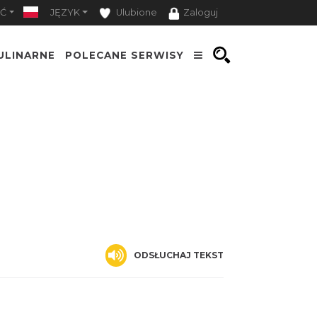
Ć
JĘZYK
Ulubione
Zaloguj
ULINARNE
POLECANE SERWISY
ODSŁUCHAJ TEKST