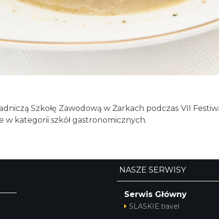
dniczą Szkołę Zawodową w Żarkach podczas VII Festiwal
ce w kategorii szkół gastronomicznych.
NASZE SERWISY
Serwis Główny
SLASKIE.travel