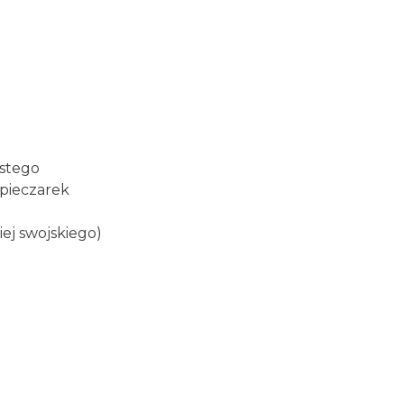
istego
 pieczarek
iej swojskiego)