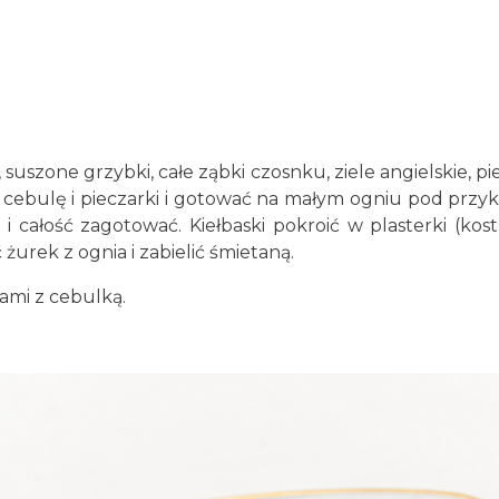
suszone grzybki, całe ząbki czosnku, ziele angielskie, pi
cebulę i pieczarki i gotować na małym ogniu pod przy
i całość zagotować. Kiełbaski pokroić w plasterki (ko
żurek z ognia i zabielić śmietaną.
ami z cebulką.