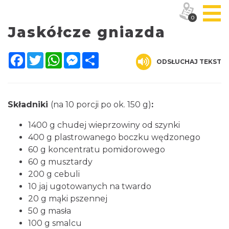
0
Jaskółcze gniazda
Facebook
Twitter
WhatsApp
Messenger
Share
ODSŁUCHAJ TEKST
Składniki
(na 10 porcji po ok. 150 g)
:
1400 g chudej wieprzowiny od szynki
400 g plastrowanego boczku wędzonego
60 g koncentratu pomidorowego
60 g musztardy
200 g cebuli
10 jaj ugotowanych na twardo
20 g mąki pszennej
50 g masła
100 g smalcu