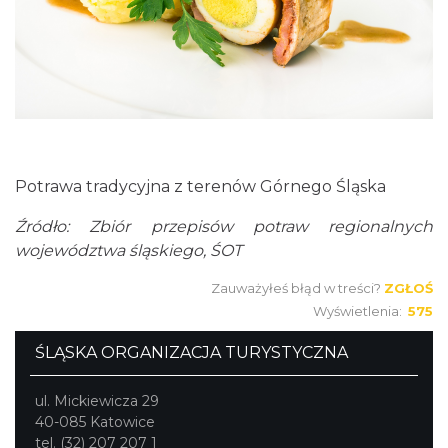
Potrawa tradycyjna z terenów Górnego Śląska
Źródło: Zbiór przepisów potraw regionalnych
województwa śląskiego, ŚOT
Zauważyłeś błąd w treści?
ZGŁOŚ
Wyświetlenia:
575
ŚLĄSKA ORGANIZACJA TURYSTYCZNA
ul. Mickiewicza 29
40-085 Katowice
tel. (32) 207 207 1