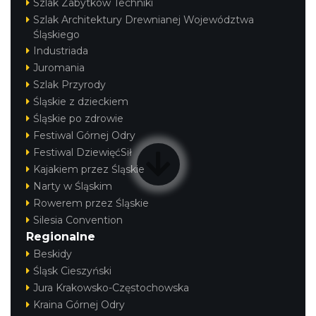
Szlak Zabytków Techniki
Szlak Architektury Drewnianej Województwa
Śląskiego
Industriada
Juromania
Szlak Przyrody
Śląskie z dzieckiem
Śląskie po zdrowie
Festiwal Górnej Odry
Festiwal DziewięćSił
Kajakiem przez Śląskie
Narty w Śląskim
Rowerem przez Śląskie
Silesia Convention
Regionalne
Beskidy
Śląsk Cieszyński
Jura Krakowsko-Częstochowska
Kraina Górnej Odry