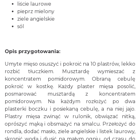
liście laurowe
pieprz mielony
ziele angielskie
sól
Opis przygotowania:
Umyte mięso osuszyć i pokroić na 10 plastrów, lekko
rozbić tłuczkiem. Musztardę wymieszać z
koncentratem pomidorowym. Obraną cebulę
pokroić w kostkę. Każdy plaster mięsa posolić,
posmarować musztardą z koncentratem
pomidorowym. Na każdym rozłożyć po dwa
plasterki boczku i posiekaną cebulę, a na niej jajo.
Plastry mięsa zwinąć w rulonik, obwiązać nitką,
oprószyć mąką i obsmażyć na smalcu. Przełożyć do
rondla, dodać masło, ziele angielskie i listek laurowy,
skropić wodą i dusić na małym ogniu, od czasu do