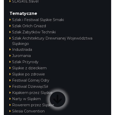
SLASKIE.travel
Tematyczne
Szlak i Festiwal Śląskie Smaki
Szlak Orlich Gniazd
Szlak Zabytków Techniki
Szlak Architektury Drewnianej Województwa
Śląskiego
Industriada
Juromania
Szlak Przyrody
Śląskie z dzieckiem
Śląskie po zdrowie
Festiwal Górnej Odry
Festiwal DziewięćSił
Kajakiem przez Śląskie
Narty w Śląskim
Rowerem przez Śląskie
Silesia Convention