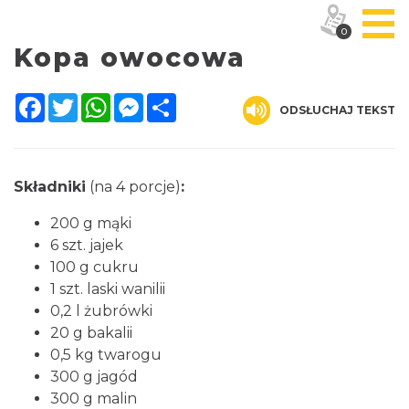
0
Kopa owocowa
Facebook
Twitter
WhatsApp
Messenger
Share
ODSŁUCHAJ TEKST
Składniki
(na 4 porcje)
:
200 g mąki
6 szt. jajek
100 g cukru
1 szt. laski wanilii
0,2 l żubrówki
20 g bakalii
0,5 kg twarogu
300 g jagód
300 g malin