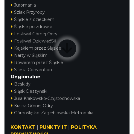
Juromania
Szlak Przyrody
Śląskie z dzieckiem
Śląskie po zdrowie
Festiwal Górnej Odry
Festiwal DziewięćSił
Kajakiem przez Śląskie
Narty w Śląskim
Rowerem przez Śląskie
Silesia Convention
Regionalne
Beskidy
Śląsk Cieszyński
Jura Krakowsko-Częstochowska
Kraina Górnej Odry
Górnośląsko-Zagłębiowska Metropolia
KONTAKT
|
PUNKTY IT
|
POLITYKA