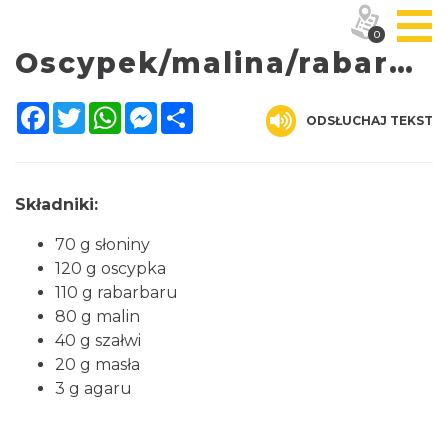
0
Oscypek/malina/rabarbar/słonina
Facebook
Twitter
WhatsApp
Messenger
Share
ODSŁUCHAJ TEKST
Składniki:
70 g słoniny
120 g oscypka
110 g rabarbaru
80 g malin
40 g szałwi
20 g masła
3 g agaru