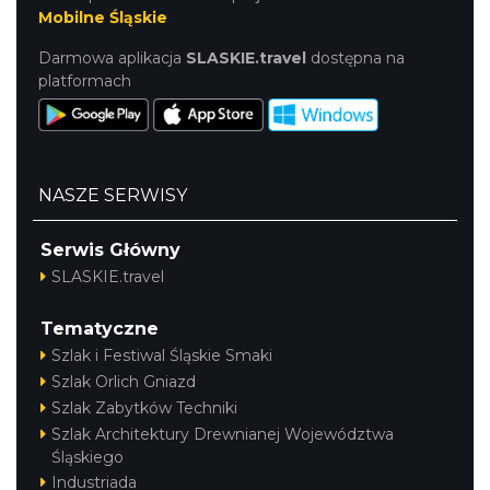
Mobilne Śląskie
Darmowa aplikacja
SLASKIE.travel
dostępna na
platformach
NASZE SERWISY
Serwis Główny
SLASKIE.travel
Tematyczne
Szlak i Festiwal Śląskie Smaki
Szlak Orlich Gniazd
Szlak Zabytków Techniki
Szlak Architektury Drewnianej Województwa
Śląskiego
Industriada