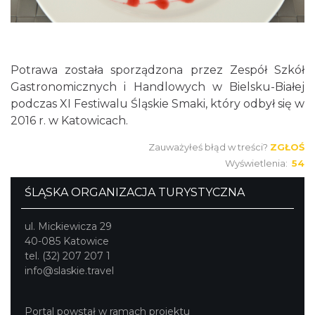
Potrawa została sporządzona przez Zespół Szkół
Gastronomicznych i Handlowych w Bielsku-Białej
podczas XI Festiwalu Śląskie Smaki, który odbył się w
2016 r. w Katowicach.
Zauważyłeś błąd w treści?
ZGŁOŚ
Wyświetlenia:
54
ŚLĄSKA ORGANIZACJA TURYSTYCZNA
ul. Mickiewicza 29
40-085 Katowice
tel. (32) 207 207 1
info@slaskie.travel
Portal powstał w ramach projektu