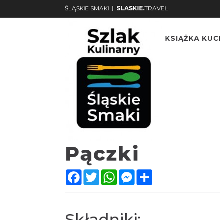
|
ŚLĄSKIE SMAKI
SLASKIE.
TRAVEL
KSIĄŻKA KU
Pączki
Facebook
Twitter
WhatsApp
Messenger
Share
Składniki: