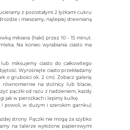
 ucieramy z pozostałymi 2 łyżkami cukru
drożdże i mieszamy, najlepiej drewnianą
wką miksera (haki) przez 10 - 15 minut.
 mleka. Na koniec wyrabiania ciasto ma
 lub miksujemy ciasto do całkowitego
objętość. Wyrośnięte ciasto przekładamy
k o grubości ok. 2 cm). Zobacz galerię
 równomiernie na stolnicy lub blacie,
ażyć pączki od razu z nadzieniem, każdy
i jak w pierożkach i lepimy kulkę.
i powoli, w dużym i szerokim garnku)
żdej strony. Pączki nie mogą za szybko
damy na talerze wyłożone papierowymi