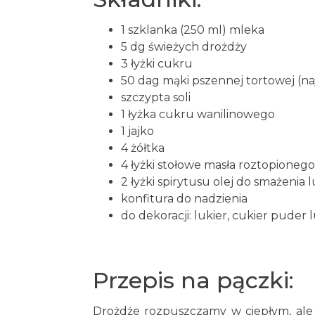
1 szklanka (250 ml) mleka
5 dg świeżych drożdży
3 łyżki cukru
50 dag mąki pszennej tortowej (naj
szczypta soli
1 łyżka cukru wanilinowego
1 jajko
4 żółtka
4 łyżki stołowe masła roztopioneg
2 łyżki spirytusu olej do smażenia l
konfitura do nadzienia
do dekoracji: lukier, cukier pude
Przepis na pączki:
Drożdże rozpuszczamy w ciepłym, ale 