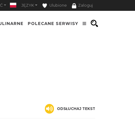
Ć
JĘZYK
Ulubione
Zaloguj
ULINARNE
POLECANE SERWISY
ODSŁUCHAJ TEKST