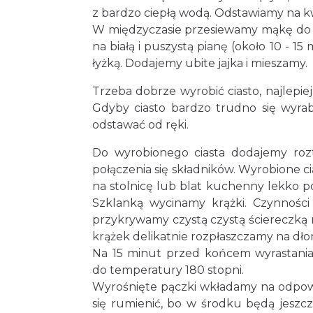
z bardzo ciepłą wodą. Odstawiamy na kw
W międzyczasie przesiewamy mąkę do duż
na białą i puszystą pianę (około 10 - 
łyżką. Dodajemy ubite jajka i mieszamy.
Trzeba dobrze wyrobić ciasto, najlepie
Gdyby ciasto bardzo trudno się wyrabi
odstawać od ręki.
Do wyrobionego ciasta dodajemy rozt
połączenia się składników. Wyrobione c
na stolnicę lub blat kuchenny lekko p
Szklanką wycinamy krążki. Czynności 
przykrywamy czystą czystą ściereczką n
krążek delikatnie rozpłaszczamy na dłon
Na 15 minut przed końcem wyrastania
do temperatury 180 stopni.
Wyrośnięte pączki wkładamy na odpowie
się rumienić, bo w środku będą jesz