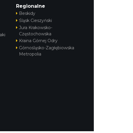
Regionalne
Beskidy
Śląsk Cieszyński
Jura Krakowsko-
Częstochowska
aki
Kraina Górnej Odry
Górnośląsko-Zagłębiowska
Metropolia