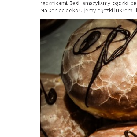
ręcznikami. Jeśli smażyliśmy pączki
Na koniec dekorujemy pączki lukrem 