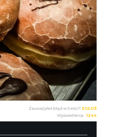
Zauważyłeś błąd w treści?
ZGŁOŚ
Wyświetlenia:
1244