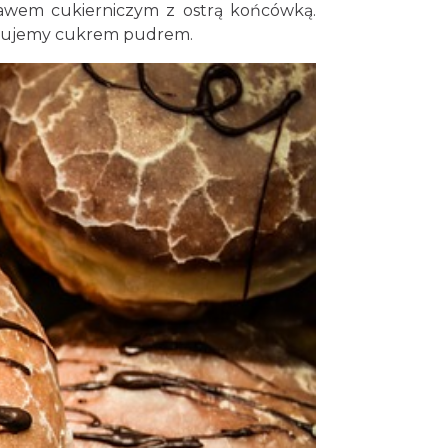
kawem cukierniczym z ostrą końcówką.
ypujemy cukrem pudrem.