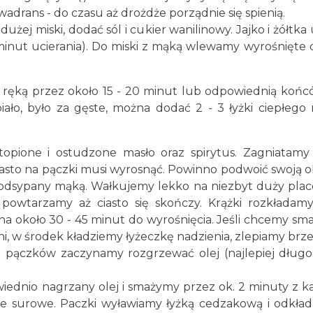
adrans - do czasu aż drożdże porządnie się spienią.
ej miski, dodać sól i cukier wanilinowy. Jajko i żółtka
15 minut ucierania). Do miski z mąką wlewamy wyrośnięte 
j ręką przez około 15 - 20 minut lub odpowiednią końcó
ało, było za gęste, można dodać 2 - 3 łyżki ciepłego
opione i ostudzone masło oraz spirytus. Zagniatamy
iasto na pączki musi wyrosnąć. Powinno podwoić swoją 
odsypany mąką. Wałkujemy lekko na niezbyt duży place
powtarzamy aż ciasto się skończy. Krążki rozkładamy
a około 30 - 45 minut do wyrośnięcia. Jeśli chcemy sm
i, w środek kładziemy łyżeczkę nadzienia, zlepiamy brzeg
 pączków zaczynamy rozgrzewać olej (najlepiej długo 
dnio nagrzany olej i smażymy przez ok. 2 minuty z ka
cze surowe. Paczki wyławiamy łyżką cedzakową i odkła