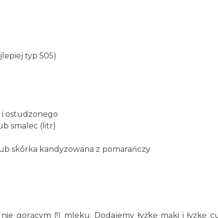
lepiej typ 505)
o i ostudzonego
ub smalec (litr)
r lub skórka kandyzowana z pomarańczy
nie gorącym (!) mleku. Dodajemy łyżkę mąki i łyżkę 