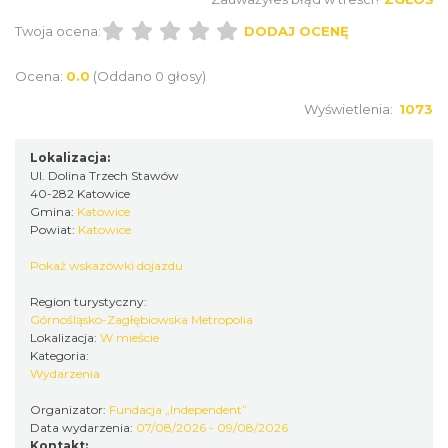
Katowice
Twoja ocena:
DODAJ OCENĘ
2.01 km
2026-10-18
Ocena:
0.0
(Oddano 0 głosy)
Wyświetlenia:
1073
Lokalizacja:
Ul. Dolina Trzech Stawów
40-282 Katowice
Gmina:
Katowice
LORD OF THE DANCE - 30th Anniversary
Powiat:
Katowice
Tour
Pokaż wskazówki dojazdu
Katowice
2.23 km
2026-12-11
Region turystyczny:
Górnośląsko-Zagłębiowska Metropolia
Lokalizacja:
W mieście
Kategoria:
Wydarzenia
Organizator:
Fundacja „Independent”
Data wydarzenia:
07/08/2026 - 09/08/2026
Kontakt: