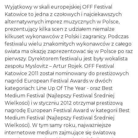
Wyjątkowy w skali europejskiej OFF Festival
Katowice to jedna z czołowych i najciekawszych
alternatywnych imprez muzycznych w Polsce,
prezentujący kilka scen z udziałem niemalże
kilkuset wykonawców z Polski i zagranicy. Podczas
festiwalu wielu znakomitych wykonawców z całego
CO, GDZIE, KIEDY W KATOWICACH 3-
świata ma okazję zaprezentować się w Polsce po raz
9.08.2026
pierwszy. Dyrektorem festiwalu jest były wokalista
Katowice
1.97 km
2026-08-03
zespołu Myslovitz – Artur Rojek. OFF Festival
Katowice 2011 został nominowany do prestiżowych
nagród European Festival Awards w dwóch
kategoriach: Line Up Of The Year - oraz Best
Medium Festival (Najlepszy Festiwal Średniej
Wielkości) i w styczniu 2012 otrzymał prestiżową
nagrodę European Festival Award w kategorii Best
Medium Festival (Najlepszy Festiwal Średniej
Alicja Majewska & Włodzimierz Korcz &
Wielkości). W tym samy roku, najważniejsze
Warsaw String Quartet - Jubileusz
internetowe medium zajmujące się światową