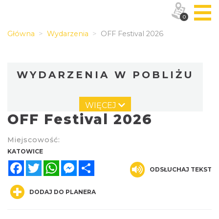
0
Główna
Wydarzenia
OFF Festival 2026
WYDARZENIA W POBLIŻU
WIĘCEJ
OFF Festival 2026
Miejscowość:
KATOWICE
Facebook
Twitter
WhatsApp
Messenger
Share
Muzyka zespołu Metallica symfonicznie
ODSŁUCHAJ TEKST
2026
Katowice
DODAJ DO PLANERA
1.60 km
2026-11-14