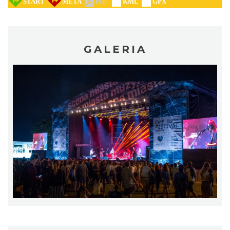
Myslovitz - Sentymentalny powrót do lat
GALERIA
2000
Katowice
2.31 km
2026-11-15
Silesia Memoriał Kamili Skolimowskiej
Chorzów
6.22 km
2026-08-23