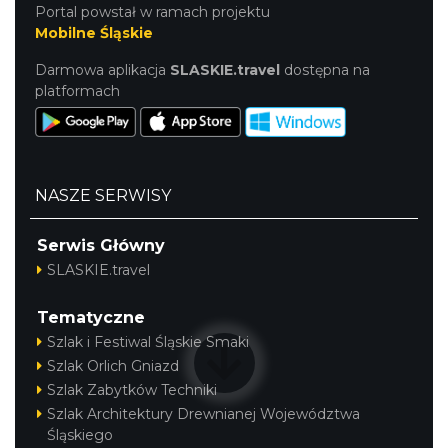
Portal powstał w ramach projektu
Mobilne Śląskie
Darmowa aplikacja
SLASKIE.travel
dostępna na
platformach
Śląsko Wilijo
Chorzów
NASZE SERWISY
6.71 km
2026-12-13
Serwis Główny
SLASKIE.travel
Tematyczne
Szlak i Festiwal Śląskie Smaki
Szlak Orlich Gniazd
Szlak Zabytków Techniki
Wystawa prof. Włodzimierza
Szlak Architektury Drewnianej Województwa
Kwiatkowskiego w Tichauer Art Gallery
Śląskiego
Tychy