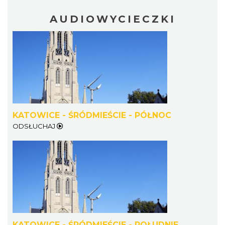
AUDIOWYCIECZKI
Silesia Marathon 2026
Chorzów
6.22 km
2026-10-04
KATOWICE - ŚRÓDMIEŚCIE - PÓŁNOC
ODSŁUCHAJ
Fajer Festiwal 2026
Chorzów
6.22 km
2026-08-28
KATOWICE - ŚRÓDMIEŚCIE - POŁUDNIE