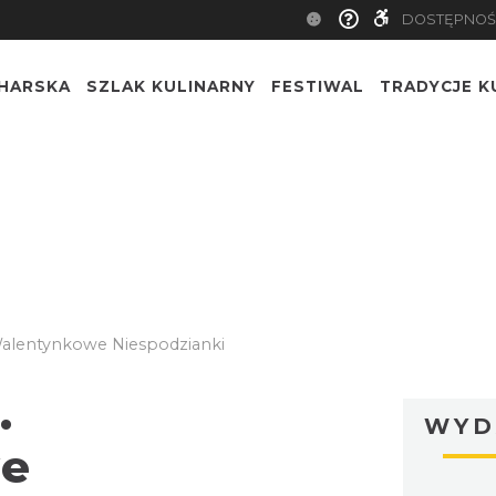
DOSTĘPNOŚ
CHARSKA
SZLAK KULINARNY
FESTIWAL
TRADYCJE K
Walentynkowe Niespodzianki
.
WYD
we