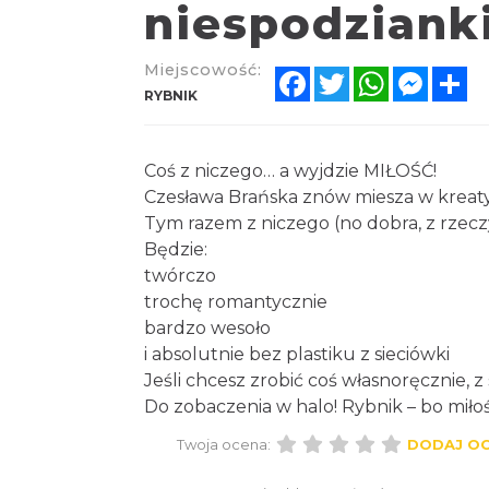
niespodziank
Miejscowość:
Facebook
Twitter
WhatsApp
Messe
Sh
RYBNIK
Coś z niczego… a wyjdzie MIŁOŚĆ!
Czesława Brańska znów miesza w kreat
Tym razem z niczego (no dobra, z rzeczy
Będzie:
twórczo
trochę romantycznie
bardzo wesoło
i absolutnie bez plastiku z sieciówki
Jeśli chcesz zrobić coś własnoręcznie, z
Do zobaczenia w halo! Rybnik – bo miłoś
Twoja ocena:
DODAJ O