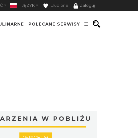
Ć
JĘZYK
Ulubione
Zaloguj
ULINARNE
POLECANE SERWISY
ARZENIA W POBLIŻU
Warsztat gry na flecie
WIĘCEJ