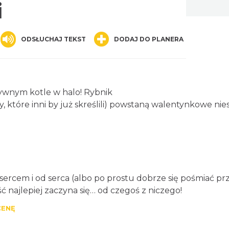
i
nger
are
ODSŁUCHAJ TEKST
DODAJ DO PLANERA
ywnym kotle w halo! Rybnik
, które inni by już skreślili) powstaną walentynkowe nie
 sercem i od serca (albo po prostu dobrze się pośmiać przy
ć najlepiej zaczyna się… od czegoś z niczego!
CENĘ