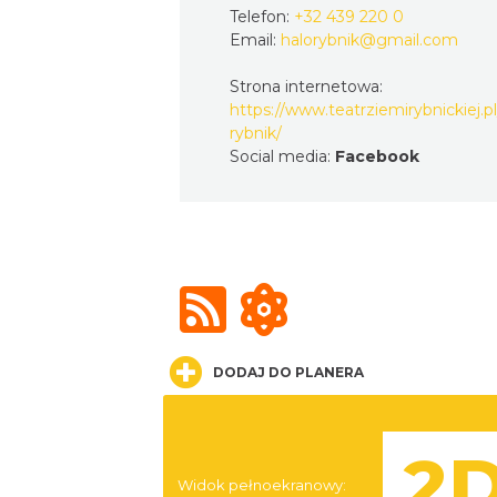
Telefon:
+32 439 220 0
Email:
halorybnik@gmail.com
Strona internetowa:
https://www.teatrziemirybnickiej.pl
rybnik/
Social media:
Facebook
DODAJ DO PLANERA
Widok pełnoekranowy: