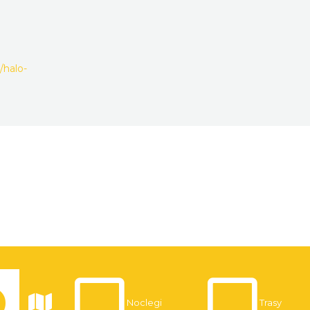
/halo-
Noclegi
Trasy