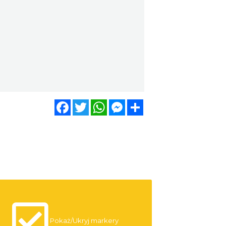
Facebook
Twitter
WhatsApp
Messenger
Share
Pokaż/Ukryj markery