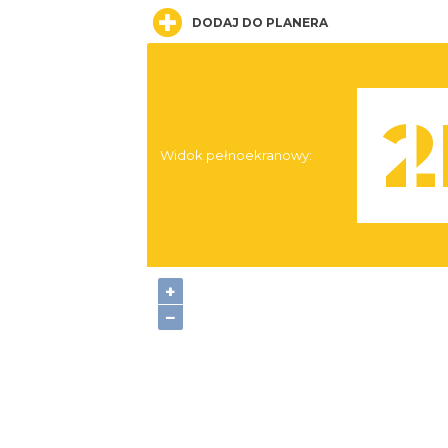
DODAJ DO PLANERA
Widok pełnoekranowy:
+
−