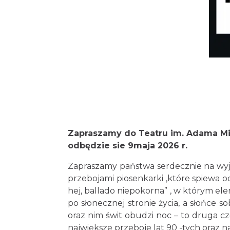
Zapraszamy do Teatru im. Adama Mi
odbędzie sie 9maja 2026 r.
Zapraszamy państwa serdecznie na wy
przebojami piosenkarki ,które spiewa od
hej, ballado niepokorna” , w którym elen
po słonecznej stronie życia, a słońce so
oraz nim świt obudzi noc – to druga c
największe przeboje lat 90 -tych oraz 