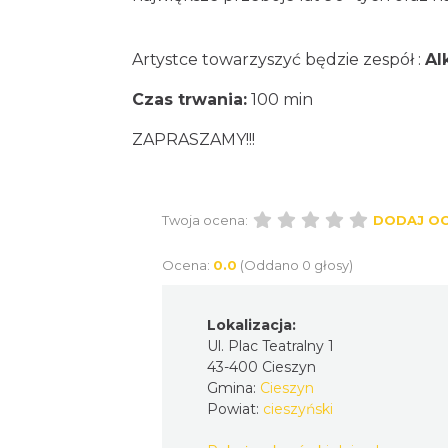
Artystce towarzyszyć będzie zespół :
Al
Czas trwania:
100 min
ZAPRASZAMY!!!
Twoja ocena:
DODAJ O
Ocena:
0.0
(Oddano 0 głosy)
Lokalizacja:
Ul. Plac Teatralny 1
43-400 Cieszyn
Gmina:
Cieszyn
Powiat:
cieszyński