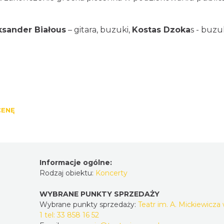
ksander Białous
– gitara, buzuki,
Kostas Dzoka
s - buzuk
CENĘ
Informacje ogólne:
Rodzaj obiektu:
Koncerty
WYBRANE PUNKTY SPRZEDAŻY
Wybrane punkty sprzedaży:
Teatr im. A. Mickiewicza 
1 tel: 33 858 16 52