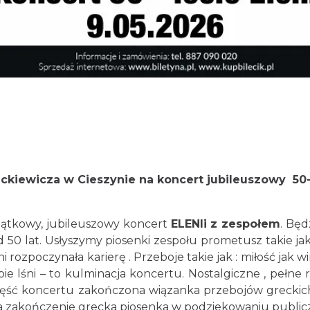
ckiewicza w Cieszynie na koncert jubileuszowy
50-
jątkowy, jubileuszowy koncert
ELENIi z zespołem
. Będ
 50 lat. Usłyszymy piosenki zespołu prometusz takie jak „
i rozpoczynała karierę . Przeboje takie jak : miłość jak wi
bie lśni – to kulminacja koncertu. Nostalgiczne , pełne re
zęść koncertu zakończona wiązanka przebojów greckich
na zakończenie grecka piosenka w podziekowaniu publiczn