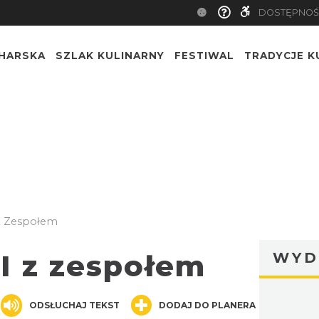
DOSTĘPNOŚ
CHARSKA
SZLAK KULINARNY
FESTIWAL
TRADYCJE K
Z Zespołem
I z zespołem
WYD
nger
are
ODSŁUCHAJ TEKST
DODAJ DO PLANERA