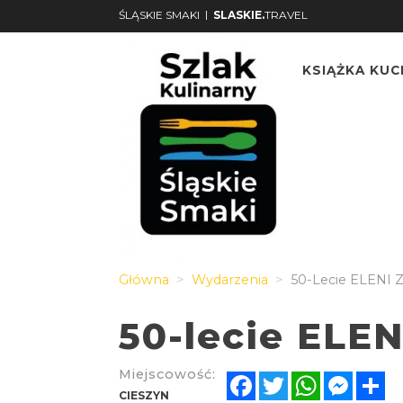
|
ŚLĄSKIE SMAKI
SLASKIE.
TRAVEL
KSIĄŻKA KU
Główna
Wydarzenia
50-Lecie ELENI 
50-lecie ELEN
Miejscowość:
Facebook
Twitter
WhatsApp
Messe
Sh
CIESZYN