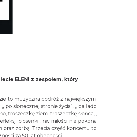
Cieszyn
0.21 km
2026-08-21
Cieszyn
0.21 km
2026-08-28
lecie ELENI z zespołem, który
Cieszyn
0.21 km
2026-08-08
zie to muzyczna podróż z największymi
 po słonecznej stronie życia”, „ ballado
Cieszyn
no, troszeczkę ziemi troszeczkę słońca, ,
0.21 km
2026-08-22
fleksji piosenki : nic miłości nie pokona
 oraz zorbą. Trzecia część koncertu to
ości za 50 lat obecności.