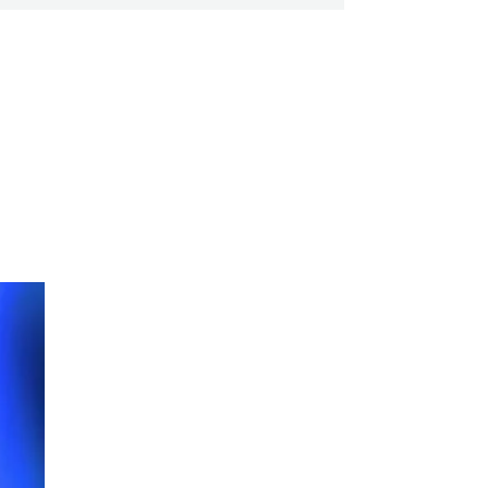
Spektakl "Tajemnica 16.
piętra"
Cieszyn
0.00 km
2026-10-18
Koncert KARUZELA GNA
Cieszyn
0.00 km
2026-09-20
Mozaika Folkloru II –
Spotkanie trzech kultur
Cieszyn
0.00 km
2026-09-12
LOVE SONGS-historie
miłosne zapisane w muzyce
Cieszyn
0.00 km
2026-10-24