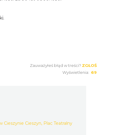
Cieszyn
0.21 km
2026-09-05
i.
Cieszyn
0.21 km
2026-09-19
Cieszyn
Zauważyłeś błąd w treści?
ZGŁOŚ
0.21 km
2026-08-15
Wyświetlenia:
69
Cieszyn
0.21 km
2026-08-29
w Cieszynie Cieszyn, Plac Teatralny
Cieszyn
0.21 km
2026-09-12