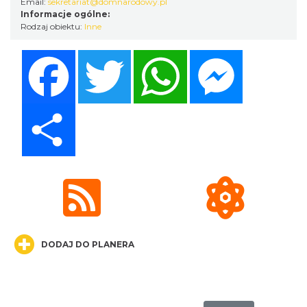
Email:
sekretariat@domnarodowy.pl
Informacje ogólne:
Rodzaj obiektu:
Inne
Facebook
Twitter
WhatsApp
Messenger
Cieszyn
0.18 km
2026-08-09
Share
Cieszyn
0.18 km
2026-08-16
DODAJ DO PLANERA