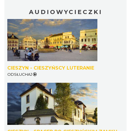
AUDIOWYCIECZKI
Cieszyn
0.29 km
2026-08-08
CIESZYN - CIESZYŃSCY LUTERANIE
ODSŁUCHAJ
Patroni cieszyńskich ulic - wystawa
Cieszyn
0.29 km
2026-07-03