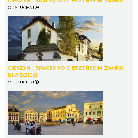
CIESZYN - SPACER PO CIESZYŃSKIM ZAMKU
ODSŁUCHAJ
Ślad. Litera. Piksel. Wystawa z okazji 30-
lecia Muzeum Drukarstwa w Cieszynie
Cieszyn
0.32 km
2026-07-01
CIESZYN - SPACER PO CIESZYŃSKIM ZAMKU
DLA DZIECI
ODSŁUCHAJ
Cieszyn
0.41 km
2026-08-14