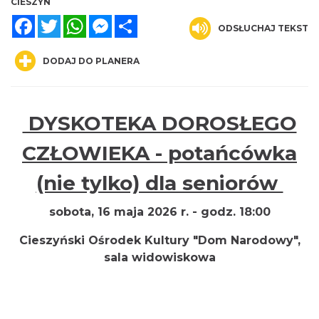
CIESZYN
Facebook
Twitter
WhatsApp
Messenger
Share
ODSŁUCHAJ TEKST
DODAJ DO PLANERA
DYSKOTEKA DOROSŁEGO
INTERPRETACJE "Miesiofoto" - wernisaż
CZŁOWIEKA - potańcówka
wystawy zdjęć miesiąca Cieszyńskiego
Cieszyn
Towarzystwa Fotograficznego
(nie tylko) dla seniorów
0.00 km
2026-08-07
sobota, 16 maja 2026 r. - godz. 18:00
Cieszyński Ośrodek Kultury "Dom Narodowy",
sala widowiskowa
Cieszyn