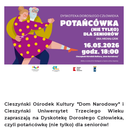
0.06 km
2026-08-14
Cieszyn
0.06 km
2026-08-21
Cieszyński Ośrodek Kultury "Dom Narodowy" i
Cieszyński Uniwersytet Trzeciego Wieku
Cieszyn
zapraszają na Dyskotekę Dorosłego Człowieka,
0.06 km
2026-08-28
czyli potańcówkę (nie tylko) dla seniorów!