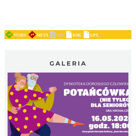
„Daniec kontra Kryszak”
Cieszyn
0.21 km
2026-11-08
GALERIA
Koncert KARUZELA GNA
Cieszyn
0.21 km
2026-09-20