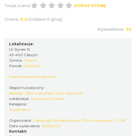
Twoja ocena:
DODAJ OCENĘ
Ocena:
0.0
(Oddano 0 głosy)
Wyświetlenia:
50
Cieszyn
Lokalizacja:
0.11 km
2026-08-23
Ul. Rynek 12
43-400 Cieszyn
Gmina:
Cieszyn
Powiat:
cieszyński
Pokaż wskazówki dojazdu
Region turystyczny:
Beskidy i Śląsk Cieszyński, Śląsk Cieszyński
Lokalizacja:
W centrum miasta
Kategoria:
Cieszyn
Wydarzenia
0.11 km
2026-08-30
Organizator:
Cieszyński Ośrodek Kultury "Dom Narodowy" - COK
Data wydarzenia:
16/05/2026
Kontakt: