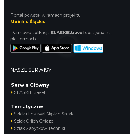
Portal powstał w ramach projektu
Mobilne Śląskie
Darmowa aplikacja
SLASKIE.travel
dostępna na
Cieszyn
platformach
0.41 km
2026-08-08
NASZE SERWISY
Serwis Główny
SLASKIE.travel
Cieszyn
0.41 km
2026-08-22
Tematyczne
Szlak i Festiwal Śląskie Smaki
Szlak Orlich Gniazd
Szlak Zabytków Techniki