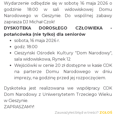
Wydarzenie odbędzie się w sobotę 16 maja 2026 o
godzinie 18:00 w sali widowiskowej Domu
Narodowego w Cieszynie. Do wspólnej zabawy
zaprasza DJ Michał Czok!
DYSKOTEKA DOROSŁEGO CZŁOWIEKA -
potańcówka (nie tylko) dla seniorów
sobota, 16 maja 2026 r.
Cieszyn
godz. 18:00
0.11 km
2026-08-09
Cieszyński Ośrodek Kultury "Dom Narodowy",
sala widowiskowa, Rynek 12
Wejściówki w cenie 20 zł dostępne w kasie COK
na parterze Domu Narodowego w dniu
imprezy, na godzinę przed jej rozpoczęciem.
Dyskoteka jest realizowana we współpracy COK
Dom Narodowy z Uniwersytetem Trzeciego Wieku
Cieszyn
w Cieszynie.
0.11 km
2026-08-16
ZAPRASZAMY!
Zauważyłeś błąd w treści?
ZGŁOŚ