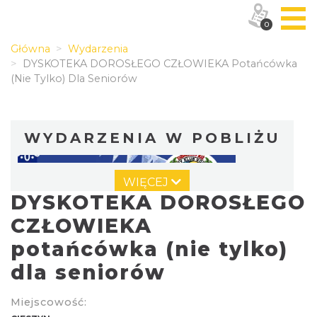
0
Główna
Wydarzenia
DYSKOTEKA DOROSŁEGO CZŁOWIEKA Potańcówka
(nie Tylko) Dla Seniorów
WYDARZENIA W POBLIŻU
WIĘCEJ
DYSKOTEKA DOROSŁEGO
CZŁOWIEKA
potańcówka (nie tylko)
dla seniorów
Wystawa: Z ONDRASZKIEM PRZEZ DEKADY
60-lecie Turystycznego Klubu Kolarskiego
Miejscowość:
Cieszyn
PTTK "Ondraszek"
0.00 km
2026-05-27