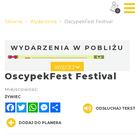
0
Główna
Wydarzenia
OscypekFest Festival
WYDARZENIA W POBLIŻU
WIĘCEJ
OscypekFest Festival
Miejscowość:
ŻYWIEC
Facebook
Twitter
WhatsApp
Messenger
Share
II Beskidzkie Święto Ziół
ODSŁUCHAJ TEKST
Cięcina
9.07 km
2026-08-09
DODAJ DO PLANERA