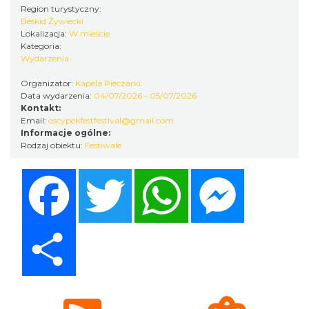
Region turystyczny:
Beskid Żywiecki
Lokalizacja:
W mieście
Kategoria:
Wydarzenia
Organizator:
Kapela Pieczarki.
Data wydarzenia:
04/07/2026 - 05/07/2026
Kontakt:
Email:
oscypekfestfestival@gmail.com
Spotkanie z Utopcem na Bajkowym Szlaku
Informacje ogólne:
Brenna
Rodzaj obiektu:
Festiwale
19.53 km
2026-08-21
Facebook
Twitter
WhatsApp
Messenger
Share
XXXVI Dożynki Ekumeniczne - barwny
korowód, m.in.: Estrada Reg. „Równica” &