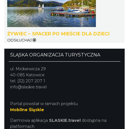
Dni Koronki Koniakowskiej
Koniaków
ŻYWIEC – SPACER PO MIEŚCIE DLA DZIECI
21.28 km
2026-08-13
ODSŁUCHAJ
ŚLĄSKA ORGANIZACJA TURYSTYCZNA
ul. Mickiewicza 29
40-085 Katowice
tel. (32) 207 207 1
info@slaskie.travel
Sierpniowe zwiedzanie Dworku
Myśliwskiego
Portal powstał w ramach projektu
Brenna
Mobilne Śląskie
21.60 km
2026-08-11
Darmowa aplikacja
SLASKIE.travel
dostępna na
platformach