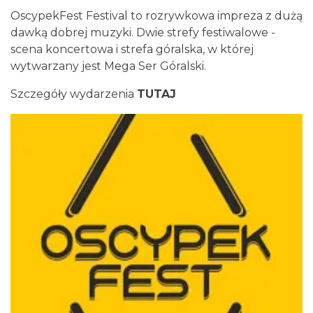
OscypekFest Festival to rozrywkowa impreza z dużą
dawką dobrej muzyki. Dwie strefy festiwalowe -
scena koncertowa i strefa góralska, w której
wytwarzany jest Mega Ser Góralski.
Kino Plenerowe na Hali Skrzyczeńskiej
Szczegóły wydarzenia
TUTAJ
Szczyrk
12.04 km
2026-08-08
Kino Plenerowe na Hali Skrzyczeńskiej
Szczyrk
12.04 km
2026-08-15