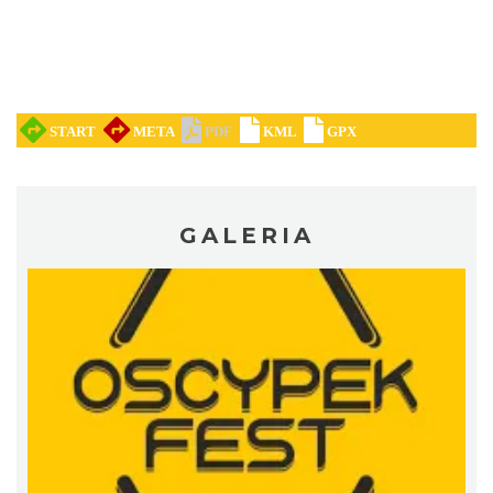
Święto Zielin - Koncert zespołu "Trzy
Struny"
Brenna
19.98 km
2026-08-14
GALERIA
Święto Zielin - wykład i warsztaty: bukiety
na Zielną
Brenna
19.98 km
2026-08-14