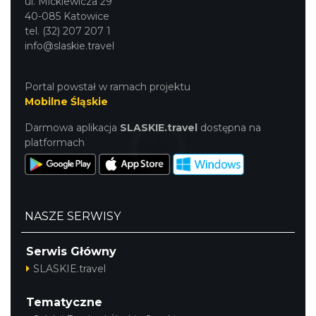
ul. Mickiewicza 29
40-085 Katowice
tel. (32) 207 207 1
info@slaskie.travel
Portal powstał w ramach projektu
LOVE SONGS-historie miłosne zapisane w
Mobilne Śląskie
muzyce
Cieszyn
Darmowa aplikacja
SLASKIE.travel
dostępna na
4.06 km
2026-10-24
platformach
NASZE SERWISY
Serwis Główny
SLASKIE.travel
Ślad. Litera. Piksel. Wystawa z okazji 30-
lecia Muzeum Drukarstwa w Cieszynie
Tematyczne
Cieszyn