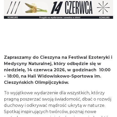
Cieszyn
3.41 km
2026-08-23
Zapraszamy do Cieszyna na Festiwal Ezoteryki i
Medycyny Naturalnej, który odbędzie się w
niedzielę, 14 czerwca 2026, w godzinach 10:00
- 18:00, na Hali Widowiskowo-Sportowa im.
Cieszyńskich Olimpijczyków.
To wyjątkowe wydarzenie dla wszystkich, którzy
Koncert na głos i organy - Paweł Konik &
pragną poszerzać swoją świadomość, dbać o rozwój
Maciej Zakrzewski
duchowy i odkrywać mądrość ukrytą w naturze.
Cieszyn
Spotkaj inspirujących twórców, poznaj nowe
3.41 km
2026-09-06