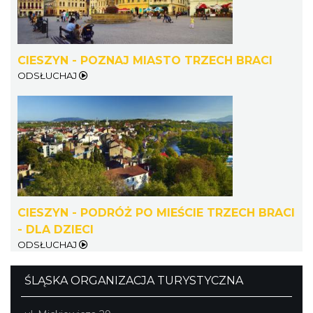
CIESZYN - POZNAJ MIASTO TRZECH BRACI
Koncert KARUZELA GNA
ODSŁUCHAJ
Cieszyn
4.06 km
2026-09-20
CIESZYN - PODRÓŻ PO MIEŚCIE TRZECH BRACI
Mozaika Folkloru II – Spotkanie trzech
- DLA DZIECI
kultur
ODSŁUCHAJ
Cieszyn
4.06 km
2026-09-12
ŚLĄSKA ORGANIZACJA TURYSTYCZNA