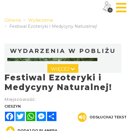
0
Główna
Wydarzenia
Festiwal Ezoteryki I Medycyny Naturalnej!
WYDARZENIA W POBLIŻU
WIĘCEJ
Festiwal Ezoteryki i
Medycyny Naturalnej!
Miejscowość:
Cross Bike Dzięgielów 2026
CIESZYN
Dzięgielów
Facebook
Twitter
WhatsApp
Messenger
Share
2.58 km
ODSŁUCHAJ TEKST
2026-09-05
DODAJ DO PLANERA