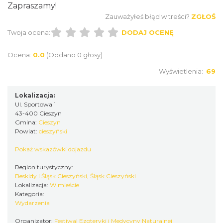
Zapraszamy!
Zauważyłeś błąd w treści?
ZGŁOŚ
Twoja ocena:
DODAJ OCENĘ
Ocena:
0.0
(Oddano 0 głosy)
Cieszyn
Wyświetlenia:
69
3.73 km
2026-08-23
Lokalizacja:
Ul. Sportowa 1
43-400 Cieszyn
Gmina:
Cieszyn
Powiat:
cieszyński
Pokaż wskazówki dojazdu
Region turystyczny:
Cieszyn
Beskidy i Śląsk Cieszyński, Śląsk Cieszyński
3.81 km
2026-08-09
Lokalizacja:
W mieście
Kategoria:
Wydarzenia
Organizator:
Festiwal Ezoteryki i Medycyny Naturalnej