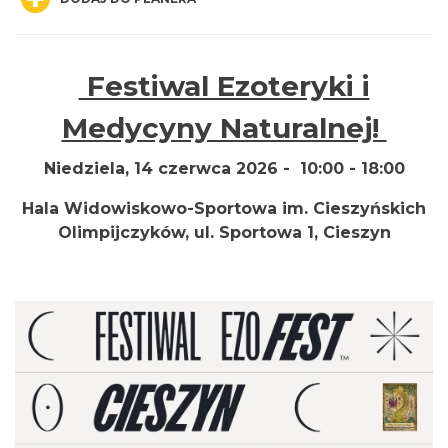
Festiwal Ezoteryki i
Medycyny Naturalnej!
Wieczór uwielbienia w jedności na
Mołczynie
Niedziela, 14 czerwca 2026 - 10:00 - 18:00
Dzięgielów
Hala Widowiskowo-Sportowa im. Cieszyńskich
2.94 km
2026-08-22
Olimpijczyków, ul. Sportowa 1, Cieszyn
Cieszyn
3.41 km
2026-08-09