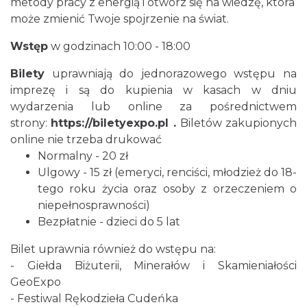
metody pracy z energią i otwórz się na wiedzę, która
może zmienić Twoje spojrzenie na świat.
Wstęp
w godzinach 10:00 - 18:00
Bilety
uprawniają do jednorazowego wstępu na
imprezę i są do kupienia w kasach w dniu
wydarzenia lub online za pośrednictwem
Cieszyn
strony:
https://biletyexpo.pl
.
Biletów zakupionych
3.73 km
2026-08-09
online nie trzeba drukować
Normalny - 20 zł
Ulgowy - 15 zł (emeryci, renciści, młodzież do 18-
tego roku życia oraz osoby z orzeczeniem o
niepełnosprawności)
Bezpłatnie - dzieci do 5 lat
Bilet uprawnia również do wstępu na:
Cieszyn
- Giełda Biżuterii, Minerałów i Skamieniałości
3.73 km
2026-08-16
GeoExpo
- Festiwal Rękodzieła Cudeńka