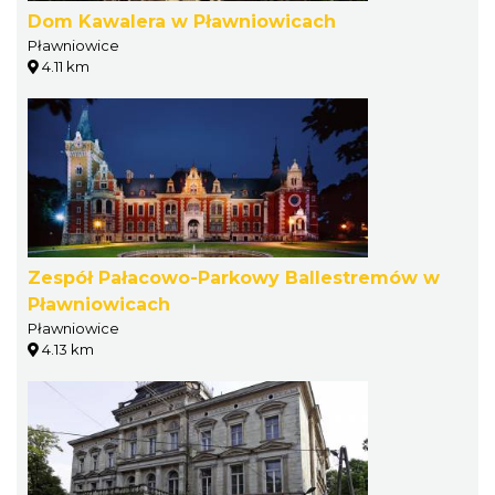
Dom Kawalera w Pławniowicach
Pławniowice
4.11 km
Zespół Pałacowo-Parkowy Ballestremów w
Pławniowicach
Pławniowice
4.13 km