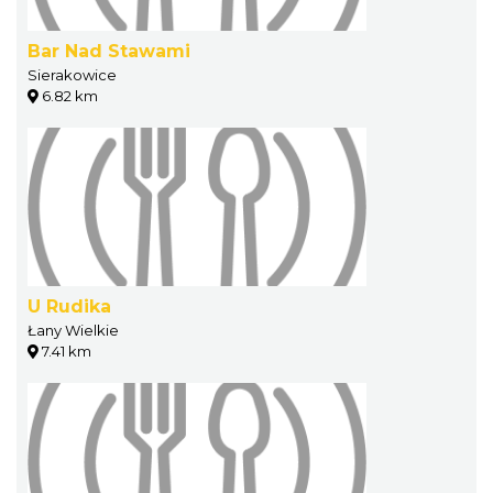
Bar Nad Stawami
Sierakowice
6.82 km
U Rudika
Łany Wielkie
7.41 km