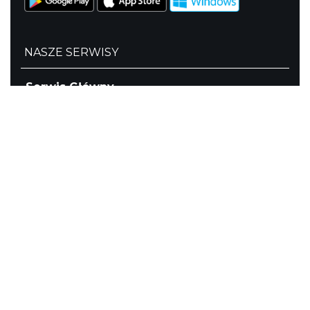
NASZE SERWISY
Serwis Główny
SLASKIE.travel
Tematyczne
Szlak i Festiwal Śląskie Smaki
Szlak Orlich Gniazd
Szlak Zabytków Techniki
Szlak Architektury Drewnianej Województwa
Śląskiego
Industriada
Juromania
Szlak Przyrody
Śląskie z dzieckiem
Śląskie po zdrowie