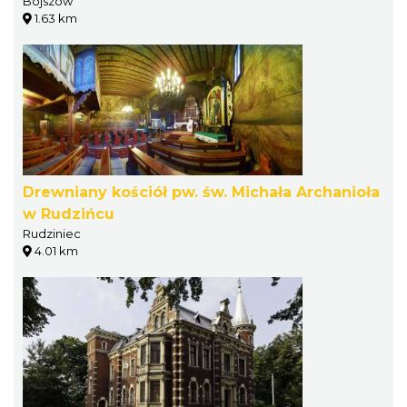
Bojszów
1.63 km
Drewniany kościół pw. św. Michała Archanioła
w Rudzińcu
Rudziniec
4.01 km