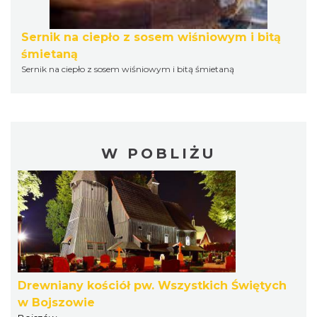
Sernik na ciepło z sosem wiśniowym i bitą
śmietaną
Sernik na ciepło z sosem wiśniowym i bitą śmietaną
W POBLIŻU
Drewniany kościół pw. Wszystkich Świętych
w Bojszowie