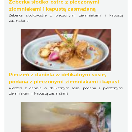
Żeberka słodko-ostre z pieczonymi
ziemniakami i kapustą zasmażaną
Żeberka słodko-ostre z pieczonymi ziemniakami i kapustą
zasmażaną
Pieczeń z daniela w delikatnym sosie,
podana z pieczonymi ziemniakami i kapustą
Pieczeń z daniela w delikatnym sosie, podana z pieczonymi
zasmażaną
ziemniakami i kapustą zasmażaną