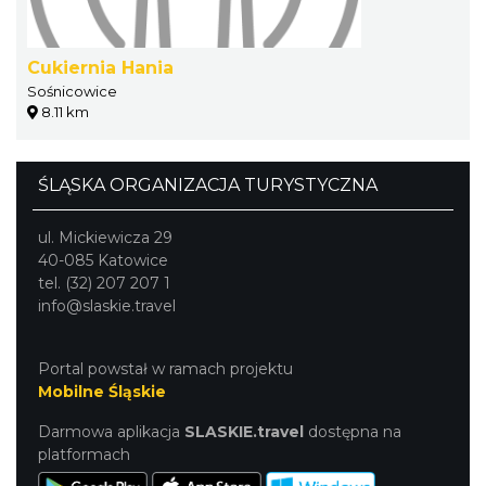
Cukiernia Hania
Sośnicowice
8.11 km
ŚLĄSKA ORGANIZACJA TURYSTYCZNA
ul. Mickiewicza 29
40-085 Katowice
tel. (32) 207 207 1
info@slaskie.travel
Portal powstał w ramach projektu
Mobilne Śląskie
Darmowa aplikacja
SLASKIE.travel
dostępna na
platformach