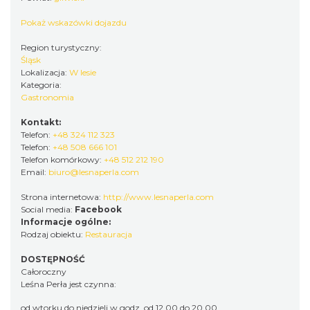
Pokaż wskazówki dojazdu
Region turystyczny:
Śląsk
Lokalizacja:
W lesie
Kategoria:
Gastronomia
Kontakt:
Telefon:
+48 324 112 323
Telefon:
+48 508 666 101
Telefon komórkowy:
+48 512 212 190
Email:
biuro@lesnaperla.com
Strona internetowa:
http://www.lesnaperla.com
Social media:
Facebook
Informacje ogólne:
Rodzaj obiektu:
Restauracja
DOSTĘPNOŚĆ
Całoroczny
Leśna Perła jest czynna:
od wtorku do niedzieli w godz. od 12.00 do 20.00