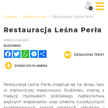
0
Główna
Gastronomia
Restauracja Leśna Perła
Restauracja Leśna Perła
Miejscowość:
RUDZINIEC
Facebook
Twitter
WhatsApp
Messenger
Share
ODSŁUCHAJ TEKST
DODAJ DO PLANERA
Restauracja Leśna Perła znajduje się na skraju lasu
w malowniczej miejscowości Rudziniec, znanej z
tradycji myśliwskich pobliskiego nadleśnictwa,
pięknych krajobrazów oraz szlaków turystycznych
przebiegających pośród lokalnych zabytków i