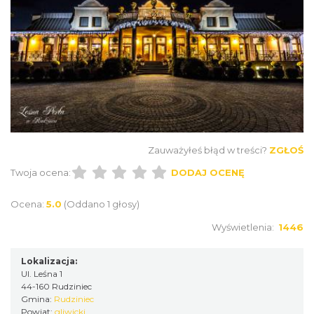
Zauważyłeś błąd w treści?
ZGŁOŚ
Twoja ocena:
DODAJ OCENĘ
Ocena:
5.0
(Oddano 1 głosy)
Wyświetlenia:
1446
Lokalizacja:
Ul. Leśna 1
44-160 Rudziniec
Gmina:
Rudziniec
Powiat:
gliwicki