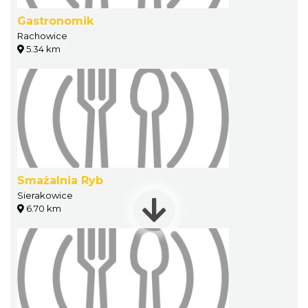
Gastronomik
Rachowice
5.34 km
Smażalnia Ryb
Sierakowice
6.70 km