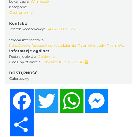
Lokalizacja:
W mieście
Kategoria:
Gastronomia
Kontakt:
Telefon komórkowy:
+48 577 600 123
Strona internetowa:
http://www.facebook.com/Lodziarnia-Rybnickie-Lody-Rzemie%C5%9Blnicze-103593968138378/ref=page_internal
Informacje ogólne:
Rodzaj obiektu:
Cukiernia
Godziny otwarcia:
Otwarte 10:00 - 20:00
DOSTĘPNOŚĆ
Całoroczny
Facebook
Twitter
WhatsApp
Messenger
Share