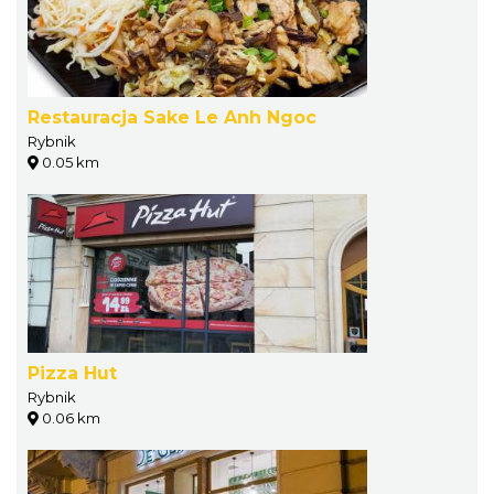
Restauracja Sake Le Anh Ngoc
Rybnik
0.05 km
Pizza Hut
Rybnik
0.06 km