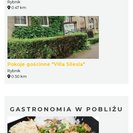
Rybnik
0.47 km
Pokoje gościnne "Villa Silesia"
Rybnik
0.50 km
GASTRONOMIA W POBLIŻU