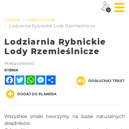
0
Główna
Gastronomia
Lodziarnia Rybnickie Lody Rzemieślnicze
Lodziarnia Rybnickie
Lody Rzemieślnicze
Miejscowość:
RYBNIK
Facebook
Twitter
WhatsApp
Messenger
Share
ODSŁUCHAJ TEKST
DODAJ DO PLANERA
Wszystkie smaki tworzymy na bazie naturalnych
składników.