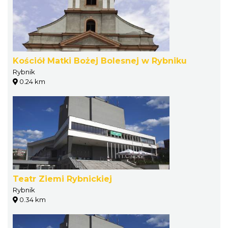
Kościół Matki Bożej Bolesnej w Rybniku
Rybnik
0.24 km
Teatr Ziemi Rybnickiej
Rybnik
0.34 km