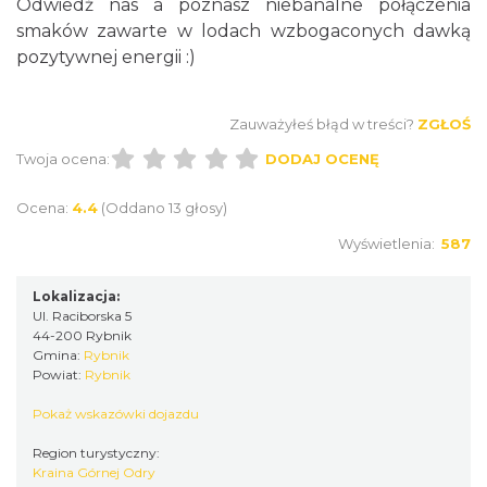
Odwiedź nas a poznasz niebanalne połączenia
smaków zawarte w lodach wzbogaconych dawką
pozytywnej energii :)
Zauważyłeś błąd w treści?
ZGŁOŚ
Twoja ocena:
DODAJ OCENĘ
Ocena:
4.4
(Oddano 13 głosy)
Wyświetlenia:
587
Lokalizacja:
Ul. Raciborska 5
44-200 Rybnik
Gmina:
Rybnik
Powiat:
Rybnik
Pokaż wskazówki dojazdu
Region turystyczny:
Kraina Górnej Odry