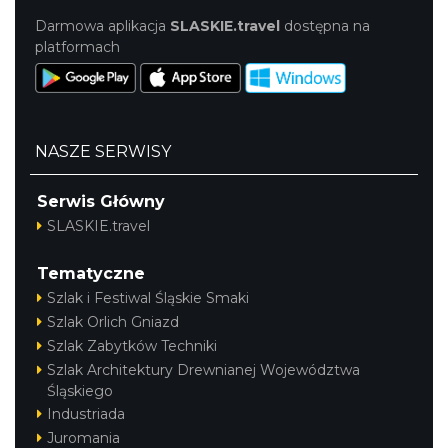
Darmowa aplikacja
SLASKIE.travel
dostępna na
platformach
NASZE SERWISY
Serwis Główny
SLASKIE.travel
Tematyczne
Szlak i Festiwal Śląskie Smaki
Szlak Orlich Gniazd
Szlak Zabytków Techniki
Szlak Architektury Drewnianej Województwa
Śląskiego
Industriada
Juromania