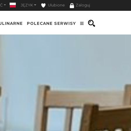
Ć
JĘZYK
Ulubione
Zaloguj
ULINARNE
POLECANE SERWISY