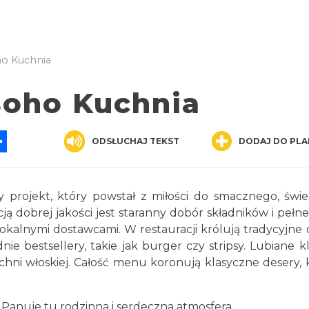
ho Kuchnia
Boho Kuchnia
App
ssenger
Share
ODSŁUCHAJ TEKST
DODAJ DO PLA
 projekt, który powstał z miłości do smacznego, świ
ą dobrej jakości jest staranny dobór składników i pełne 
okalnymi dostawcami. W restauracji królują tradycyjne 
dnie bestsellery, takie jak burger czy stripsy. Lubiane kl
kuchni włoskiej. Całość menu koronują klasyczne desery, 
. Panuje tu rodzinna i serdeczna atmosfera.