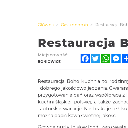
Główna
Gastronomia
Restauracja Bo
Restauracja 
Miejscowość:
Facebook
Twitter
Whats
Me
BONIOWICE
Restauracja Boho Kuchnia to rodzinny
i dobrego jakościowo jedzenia. Gwarancj
przygotowanie dań oraz współpraca z l
kuchni śląskiej, polskiej, a także zacho
i autorskie wariacje. Nie brakuje też 
można popić kawą świetnej jakości.
Główne nurty to slow food i zero waste