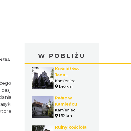
W POBLIŻU
NERA
Kościół św.
Jana
Chrzciciela w
Kamieniec
eżego
1.46 km
Kamieńcu
pasji
dania
Pałac w
asyki
Kamieńcu
Kamieniec
które
1.52 km
Ruiny kościoła