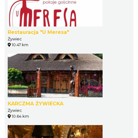
Restauracja "U Meresa"
Żywiec
10.47 km
KARCZMA ŻYWIECKA
Żywiec
10.64 km