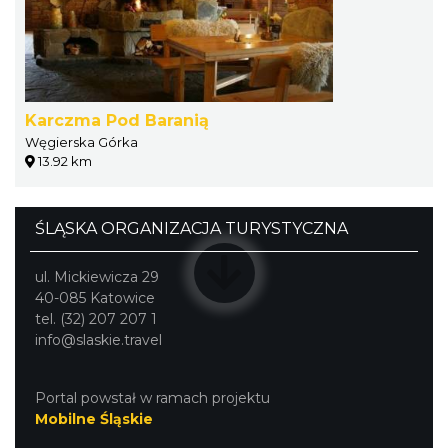
Karczma Pod Baranią
Węgierska Górka
13.92 km
ŚLĄSKA ORGANIZACJA TURYSTYCZNA
ul. Mickiewicza 29
40-085 Katowice
tel. (32) 207 207 1
info@slaskie.travel
Portal powstał w ramach projektu
Mobilne Śląskie