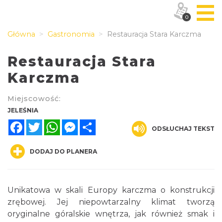
0
Główna
Gastronomia
Restauracja Stara Karczma
Restauracja Stara
Karczma
Miejscowość:
JELEŚNIA
Facebook
Twitter
WhatsApp
Messenger
Share
ODSŁUCHAJ TEKST
DODAJ DO PLANERA
Unikatowa w skali Europy karczma o konstrukcji
zrębowej. Jej niepowtarzalny klimat tworzą
oryginalne góralskie wnętrza, jak również smak i