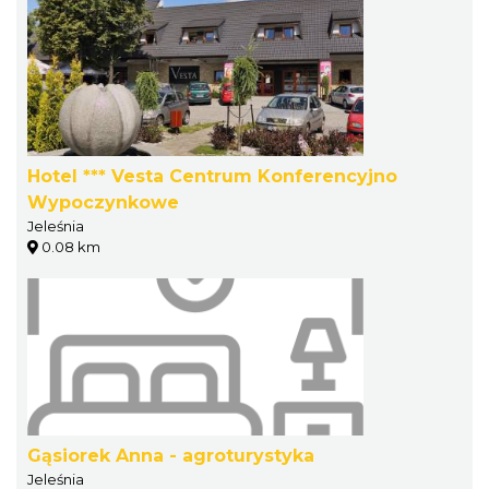
Hotel *** Vesta Centrum Konferencyjno
Wypoczynkowe
Jeleśnia
0.08 km
Gąsiorek Anna - agroturystyka
Jeleśnia