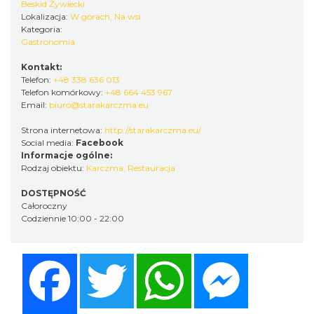
Beskid Żywiecki
Lokalizacja:
W górach, Na wsi
Kategoria:
Gastronomia
Kontakt:
Telefon:
+48 338 636 013
Telefon komórkowy:
+48 664 453 967
Email:
biuro@starakarczma.eu
Strona internetowa:
http://starakarczma.eu/
Social media:
Facebook
Informacje ogólne:
Rodzaj obiektu:
Karczma
,
Restauracja
DOSTĘPNOŚĆ
Całoroczny
Codziennie 10:00 - 22:00
Facebook
Twitter
WhatsApp
Messenger
Share