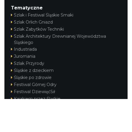
Tematyczne
Szlak i Festiwal Śląskie Smaki
Szlak Orlich Gniazd
Szlak Zabytków Techniki
Szlak Architektury Drewnianej Województwa
Śląskiego
Industriada
Juromania
Szlak Przyrody
Śląskie z dzieckiem
Śląskie po zdrowie
Festiwal Górnej Odry
Festiwal DziewięćSił
Kajakiem przez Śląskie
Narty w Śląskim
Rowerem przez Śląskie
Silesia Convention
Regionalne