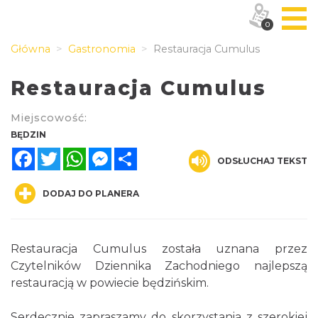
0
Główna
Gastronomia
Restauracja Cumulus
Restauracja Cumulus
Miejscowość:
BĘDZIN
Facebook
Twitter
WhatsApp
Messenger
Share
ODSŁUCHAJ TEKST
DODAJ DO PLANERA
Restauracja Cumulus została uznana przez
Czytelników Dziennika Zachodniego najlepszą
restauracją w powiecie będzińskim.
Serdecznie zapraszamy do skorzystania z szerokiej