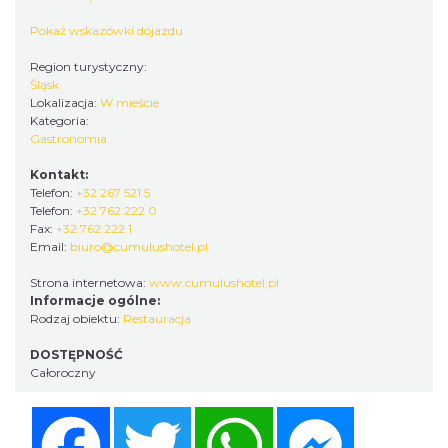
Pokaż wskazówki dojazdu
Region turystyczny:
Śląsk
Lokalizacja:
W mieście
Kategoria:
Gastronomia
Kontakt:
Telefon:
+32 267 521 5
Telefon:
+32 762 222 0
Fax:
+32 762 222 1
Email:
biuro@cumulushotel.pl
Strona internetowa:
www.cumulushotel.pl
Informacje ogólne:
Rodzaj obiektu:
Restauracja
DOSTĘPNOŚĆ
Całoroczny
Facebook
Twitter
WhatsApp
Messenger