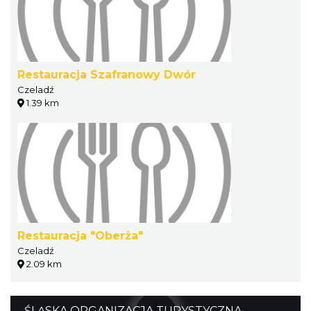
Restauracja Szafranowy Dwór
Czeladź
1.39 km
Restauracja "Oberża"
Czeladź
2.09 km
ŚLĄSKA ORGANIZACJA TURYSTYCZNA