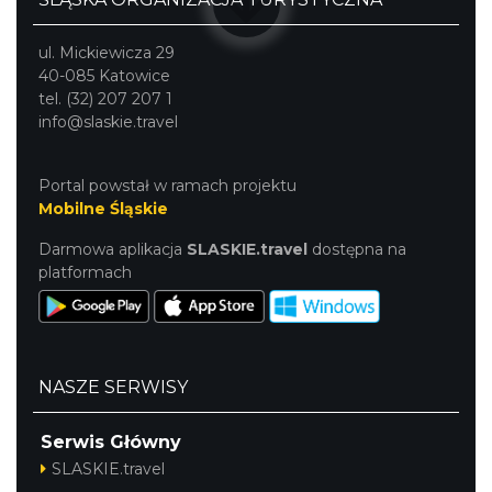
ul. Mickiewicza 29
40-085 Katowice
tel. (32) 207 207 1
info@slaskie.travel
Portal powstał w ramach projektu
Mobilne Śląskie
Darmowa aplikacja
SLASKIE.travel
dostępna na
platformach
NASZE SERWISY
Serwis Główny
SLASKIE.travel