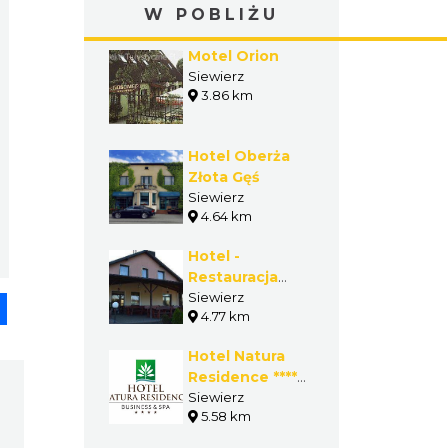
W POBLIŻU
Motel Orion
Siewierz
3.86 km
Hotel Oberża
Złota Gęś
Siewierz
4.64 km
Hotel -
Restauracja
Albatros
Siewierz
pp
senger
Share
4.77 km
Hotel Natura
Residence ****
Business & SPA
Siewierz
5.58 km