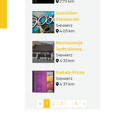
2.73 km
Gościniec
Siewierski
Siewierz
4.05 km
Restauracja
Jędrusiowa
Izba
Siewierz
4.35 km
Kebab-Pizza
Siewierz
4.37 km
«
1
2
3
…
6
»