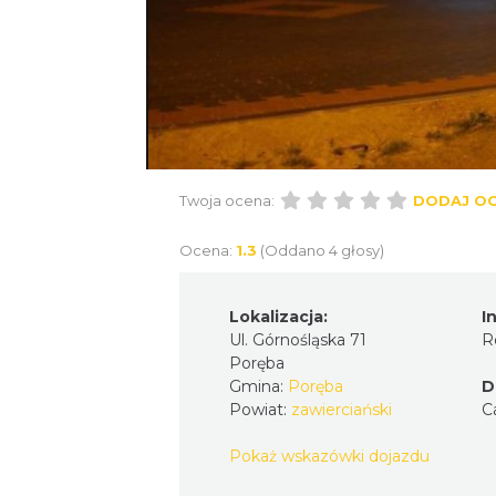
Twoja ocena:
DODAJ O
Ocena:
1.3
(Oddano 4 głosy)
Lokalizacja:
I
Ul. Górnośląska 71
R
Poręba
Gmina:
Poręba
D
Powiat:
zawierciański
C
Pokaż wskazówki dojazdu