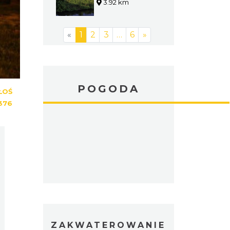
Przemszą
3.92 km
«
1
2
3
…
6
»
POGODA
ŁOŚ
376
ZAKWATEROWANIE