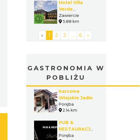
Hotel Villa
Verde
Congress &
Zawiercie
5.88 km
SPA****
«
1
2
3
…
6
»
GASTRONOMIA W
POBLIŻU
Karczma
Wiejskie Jadło
Poręba
2.14 km
PUB &
RESTAURACJA
Pod Wieżą
Poręba