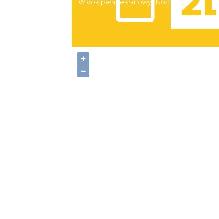
Widok pełnoekranowy:
Noclegi
+
−