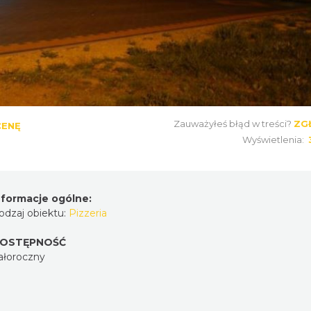
Zauważyłeś błąd w treści?
ZG
CENĘ
Wyświetlenia:
nformacje ogólne:
odzaj obiektu:
Pizzeria
OSTĘPNOŚĆ
ałoroczny