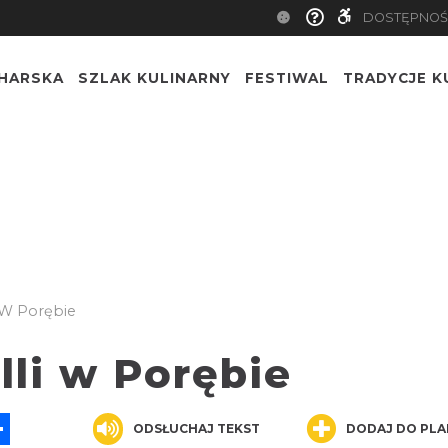
DOSTĘPNOŚ
CHARSKA
SZLAK KULINARNY
FESTIWAL
TRADYCJE K
i W Porębie
lli w Porębie
App
ssenger
Share
ODSŁUCHAJ TEKST
DODAJ DO PLA