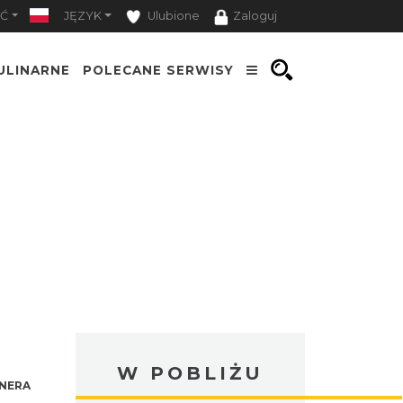
Ć
JĘZYK
Ulubione
Zaloguj
ULINARNE
POLECANE SERWISY
W POBLIŻU
NERA