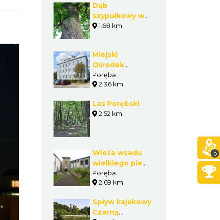
Dąb
szypułkowy w
Porębie
1.68 km
Miejski
Ośrodek
Kultury w
Poręba
2.36 km
Porębie
Las Porębski
2.52 km
Wieża wsadu
0
wielkiego pieca
w Porębie
Poręba
2.69 km
Spływ kajakowy
Czarną