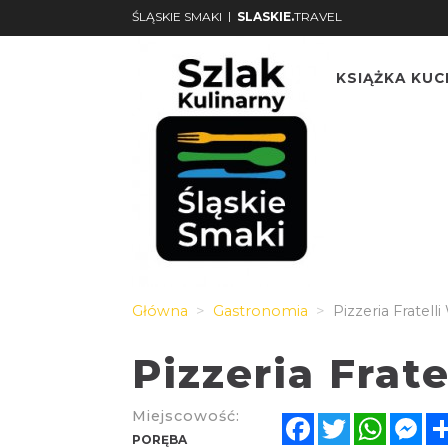
|
ŚLĄSKIE SMAKI
SLASKIE.
TRAVEL
KSIĄŻKA KU
Główna
Gastronomia
Pizzeria Fratell
Pizzeria Frate
Miejscowość:
Facebook
Twitter
Whats
Me
PORĘBA