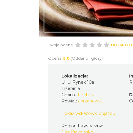
Twoja ocena:
DODAJ O
Ocena:
5.0
(Oddano 1 głosy)
Lokalizacja:
I
Ul. ul Rynek 10a
R
Trzebinia
Gmina:
Trzebinia
D
Powiat:
chrzanowski
C
Pokaż wskazówki dojazdu
Region turystyczny:
Jura Krakowsko-