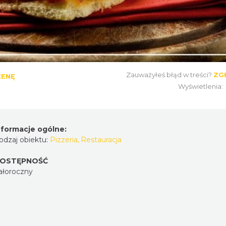
Zauważyłeś błąd w treści?
ZG
CENĘ
Wyświetlenia:
nformacje ogólne:
odzaj obiektu:
Pizzeria
,
Restauracja
OSTĘPNOŚĆ
ałoroczny