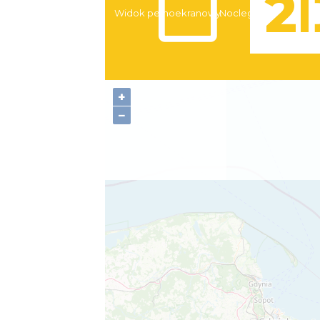
Widok pełnoekranowy:
Noclegi
+
−