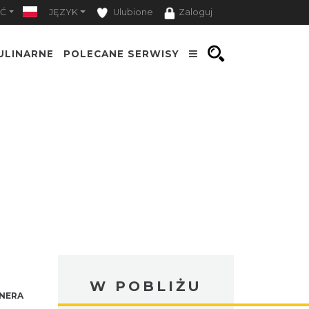
Ć
JĘZYK
Ulubione
Zaloguj
ULINARNE
POLECANE SERWISY
W POBLIŻU
NERA