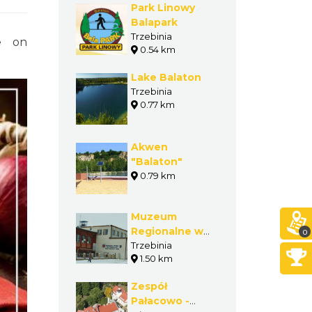
Park Linowy
Balapark
Trzebinia
e on
0.54 km
Lake Balaton
Trzebinia
0.77 km
Akwen
"Balaton"
0.79 km
Muzeum
Regionalne w
0
Trzebini
Trzebinia
1.50 km
Zespół
Pałacowo -