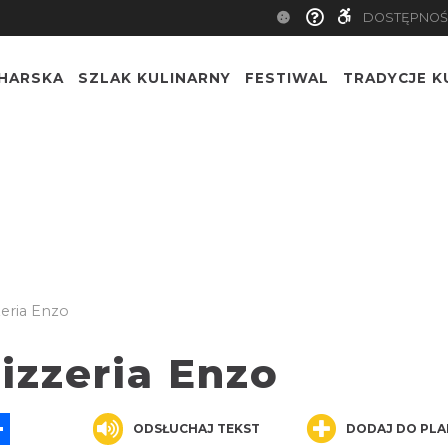
DOSTĘPNOŚ
CHARSKA
SZLAK KULINARNY
FESTIWAL
TRADYCJE K
zeria Enzo
izzeria Enzo
App
ssenger
Share
ODSŁUCHAJ TEKST
DODAJ DO PLA