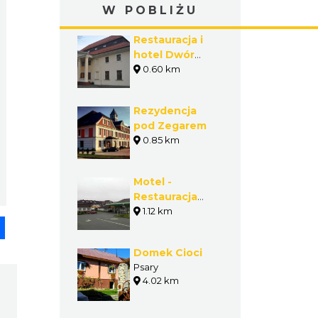
W POBLIŻU
Restauracja i
hotel Dwór
Zieleniewskich
0.60 km
w Trzebini
Rezydencja
pod Zegarem
0.85 km
Motel -
Restauracja
Lech
1.12 km
pp
senger
Share
Domek Cioci
Psary
4.02 km