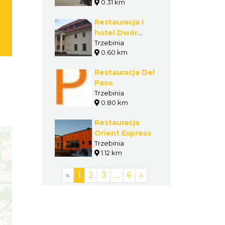
0.31 km
Restauracja i
hotel Dwór
Zieleniewskich
Trzebinia
0.60 km
w Trzebini
Restauracja Del
Paso
Trzebinia
0.80 km
Restauracja
Orient Express
Trzebinia
1.12 km
«
1
2
3
…
6
»