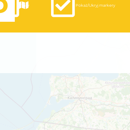
Trasy
Pokaż/Ukryj markery