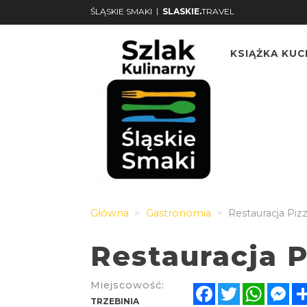
|
ŚLĄSKIE SMAKI
SLASKIE.
TRAVEL
KSIĄŻKA KU
Główna
Gastronomia
Restauracja Piz
Restauracja P
Miejscowość:
Facebook
Twitter
Whats
Me
TRZEBINIA