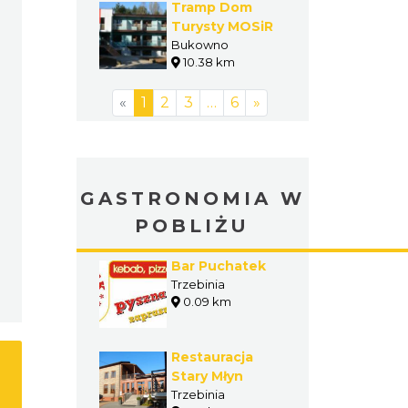
Tramp Dom
Turysty MOSiR
Bukowno
10.38 km
«
1
2
3
…
6
»
GASTRONOMIA W
POBLIŻU
Bar Puchatek
Trzebinia
0.09 km
Restauracja
Stary Młyn
Trzebinia