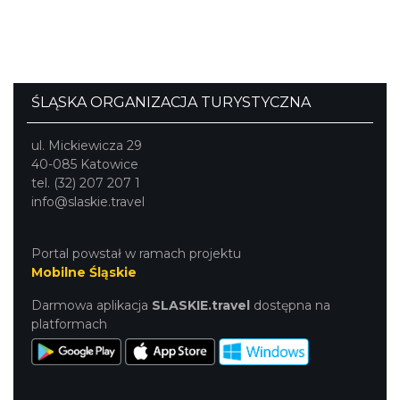
ŚLĄSKA ORGANIZACJA TURYSTYCZNA
ul. Mickiewicza 29
40-085 Katowice
tel. (32) 207 207 1
info@slaskie.travel
Portal powstał w ramach projektu
Mobilne Śląskie
Darmowa aplikacja
SLASKIE.travel
dostępna na
platformach