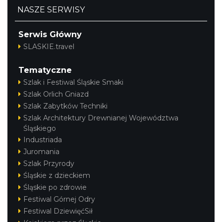
NASZE SERWISY
Serwis Główny
SLASKIE.travel
Tematyczne
Szlak i Festiwal Śląskie Smaki
Szlak Orlich Gniazd
Szlak Zabytków Techniki
Szlak Architektury Drewnianej Województwa
Śląskiego
Industriada
Juromania
Szlak Przyrody
Śląskie z dzieckiem
Śląskie po zdrowie
Festiwal Górnej Odry
Festiwal DziewięćSił