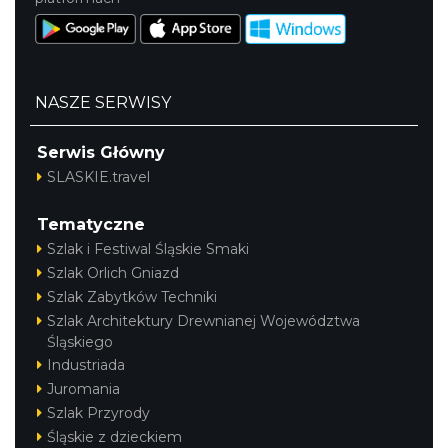
NASZE SERWISY
Serwis Główny
SLASKIE.travel
Tematyczne
Szlak i Festiwal Śląskie Smaki
Szlak Orlich Gniazd
Szlak Zabytków Techniki
Szlak Architektury Drewnianej Województwa
Śląskiego
Industriada
Juromania
Szlak Przyrody
Śląskie z dzieckiem