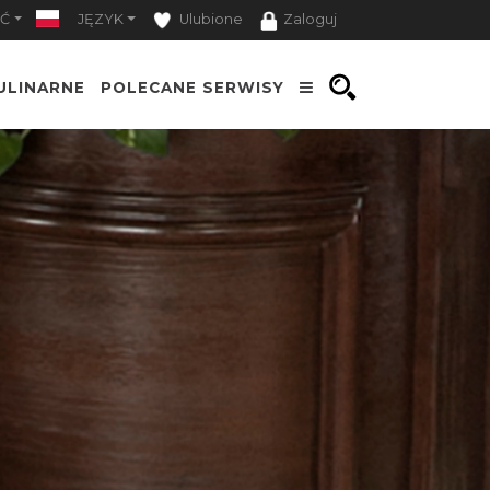
Ć
JĘZYK
Ulubione
Zaloguj
ULINARNE
POLECANE SERWISY