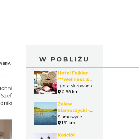
W POBLIŻU
NERA
Hotel Fajkier
***Wellness &
SPA
Lgota Murowana
uchni
0.88 km
. Szef
dniki
Zalew
Siamoszycki -
Jura Camp 244
Siamoszyce
1.91 km
Kościół