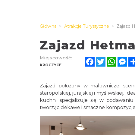
Główna
Atrakcje Turystyczne
Zajazd 
Zajazd Hetm
Miejscowość:
Facebook
Twitter
Whats
Me
KROCZYCE
Zajazd położony w malowniczej scene
staropolskiej, jurajskiej i myśliwskiej. I
kuchni specjalizuje się w podawaniu 
tworząc ciekawe i smaczne kompozycje