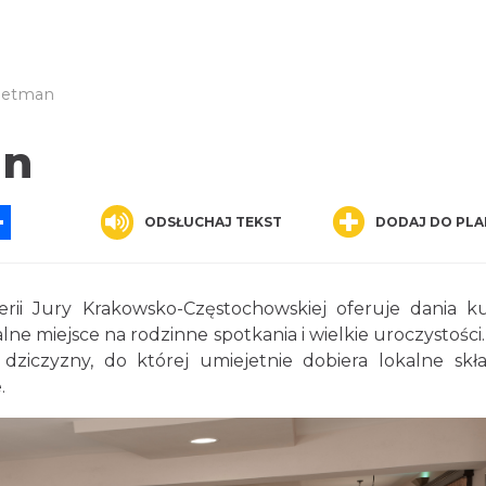
Hetman
an
App
ssenger
Share
ODSŁUCHAJ TEKST
DODAJ DO PLA
rii Jury Krakowsko-Częstochowskiej oferuje dania k
dealne miejsce na rodzinne spotkania i wielkie uroczystości
dziczyzny, do której umiejetnie dobiera lokalne skła
.