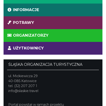
Bożej Wandy Malczewskiej, nazywany jest Apostołem
Robotników Zagłębia. Został pochowany w kaplicy
INFORMACJE
Porcjunkula przy bazylice.
POTRAWY
ORGANIZATORZY
UŻYTKOWNICY
ŚLĄSKA ORGANIZACJA TURYSTYCZNA
ul. Mickiewicza 29
40-085 Katowice
tel. (32) 207 207 1
info@slaskie.travel
Portal powstał w ramach projektu