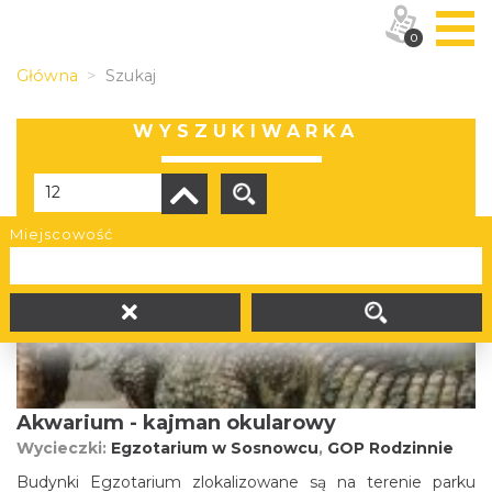
0
Główna
Szukaj
WYSZUKIWARKA
Miejscowość
Liczba elementów:
311
Akwarium - kajman okularowy
Wycieczki:
Egzotarium w Sosnowcu
,
GOP Rodzinnie
Budynki Egzotarium zlokalizowane są na terenie parku