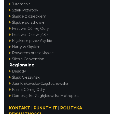
Juromania
Szlak Przyrody
Śląskie z dzieckiem
Śląskie po zdrowie
Festiwal Górnej Odry
Festiwal DziewięćSił
Kajakiem przez Śląskie
Narty w Śląskim
Rowerem przez Śląskie
Silesia Convention
Regionalne
Beskidy
Śląsk Cieszyński
Jura Krakowsko-Częstochowska
Kraina Górnej Odry
Górnośląsko-Zagłębiowska Metropolia
KONTAKT
|
PUNKTY IT
|
POLITYKA