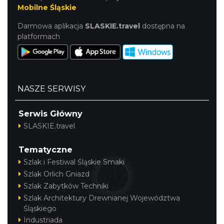
Mobilne Śląskie
Darmowa aplikacja
SLASKIE.travel
dostępna na
platformach
NASZE SERWISY
Serwis Główny
SLASKIE.travel
Tematyczne
Szlak i Festiwal Śląskie Smaki
Szlak Orlich Gniazd
Szlak Zabytków Techniki
Szlak Architektury Drewnianej Województwa
Śląskiego
Industriada