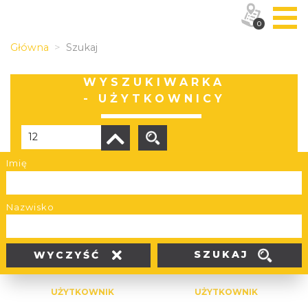
0
Główna
Szukaj
WYSZUKIWARKA
- UŻYTKOWNICY
Imię
Liczba elementów:
52
Nazwisko
SZUKAJ
WYCZYŚĆ
UŻYTKOWNIK
UŻYTKOWNIK