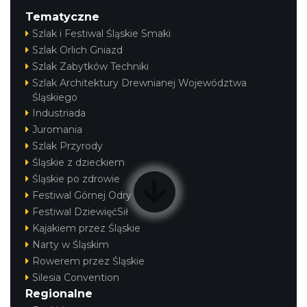
Tematyczne
Szlak i Festiwal Śląskie Smaki
Szlak Orlich Gniazd
Szlak Zabytków Techniki
Szlak Architektury Drewnianej Województwa
Śląskiego
Industriada
Juromania
Szlak Przyrody
Śląskie z dzieckiem
Śląskie po zdrowie
Festiwal Górnej Odry
Festiwal DziewięćSił
Kajakiem przez Śląskie
Narty w Śląskim
Rowerem przez Śląskie
Silesia Convention
Regionalne