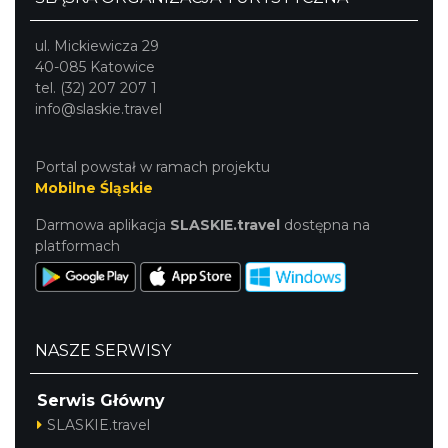
ul. Mickiewicza 29
40-085 Katowice
tel. (32) 207 207 1
info@slaskie.travel
Portal powstał w ramach projektu
Mobilne Śląskie
Darmowa aplikacja
SLASKIE.travel
dostępna na
platformach
NASZE SERWISY
Serwis Główny
SLASKIE.travel