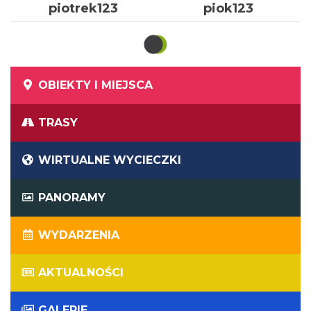
piotrek123
piok123
OBIEKTY I MIEJSCA
TRASY
WIRTUALNE WYCIECZKI
PANORAMY
WYDARZENIA
AKTUALNOŚCI
GALERIE