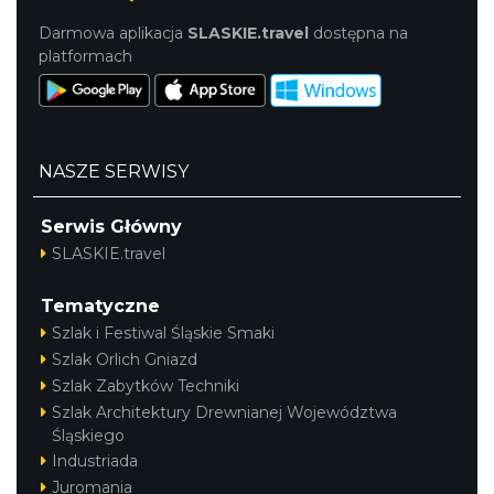
Darmowa aplikacja
SLASKIE.travel
dostępna na
platformach
NASZE SERWISY
Serwis Główny
SLASKIE.travel
Tematyczne
Szlak i Festiwal Śląskie Smaki
Szlak Orlich Gniazd
Szlak Zabytków Techniki
Szlak Architektury Drewnianej Województwa
Śląskiego
Industriada
Juromania