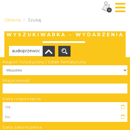
0
Główna
Szukaj
WYSZUKIWARKA - WYDARZENIA
Region Turystyczny / Szlak Tematyczny
Brak wyników
Miejscowość
Data rozpoczęcia
OBIEKTY I MIEJSCA
TRASY
Data zakończenia