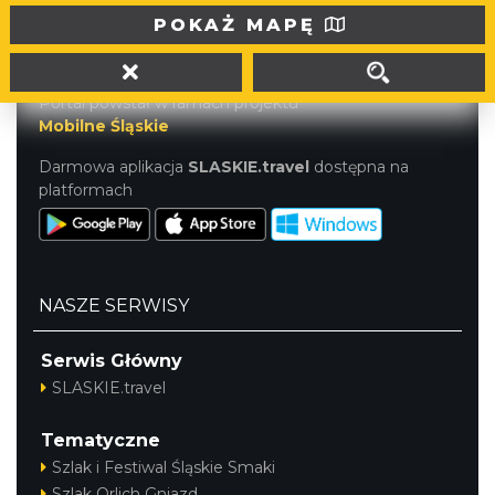
tel. (32) 207 207 1
POKAŻ MAPĘ
info@slaskie.travel
Portal powstał w ramach projektu
Mobilne Śląskie
Darmowa aplikacja
SLASKIE.travel
dostępna na
platformach
NASZE SERWISY
Serwis Główny
SLASKIE.travel
Tematyczne
Szlak i Festiwal Śląskie Smaki
Szlak Orlich Gniazd