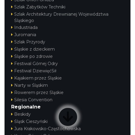
Szlak Zabytków Techniki
Szlak Architektury Drewnianej Województwa
Śląskiego
Industriada
Juromania
Szlak Przyrody
Śląskie z dzieckiem
Śląskie po zdrowie
Festiwal Górnej Odry
Festiwal DziewięćSił
Kajakiem przez Śląskie
Narty w Śląskim
Rowerem przez Śląskie
Silesia Convention
Regionalne
Beskidy
Śląsk Cieszyński
Jura Krakowsko-Częstochowska