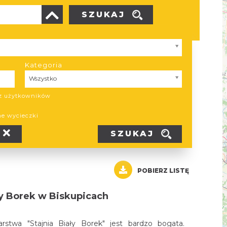
SZUKAJ
Kategoria
Kategoria
Wszystko
ez użytkowników
ne wycieczki
SZUKAJ
POBIERZ LISTĘ
ły Borek w Biskupicach
rstwa "Stajnia Biały Borek" jest bardzo bogata.