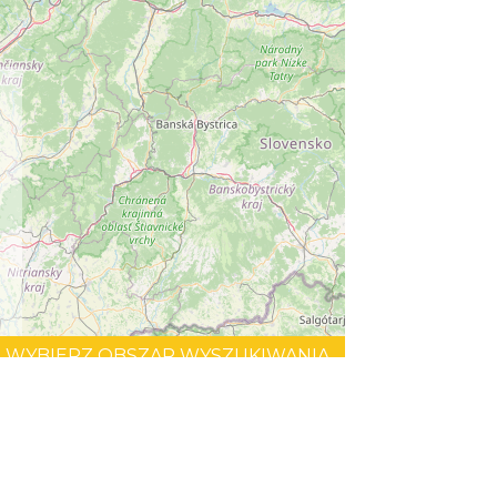
WYBIERZ OBSZAR WYSZUKIWANIA
©
OpenStreetMap
contributors.
Regionalne
Beskidy