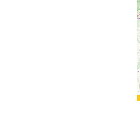
NASZE SERWISY
Serwis Główny
SLASKIE.travel