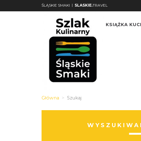
|
ŚLĄSKIE SMAKI
SLASKIE.
TRAVEL
KSIĄŻKA KU
Główna
Szukaj
WYSZUKIWAR