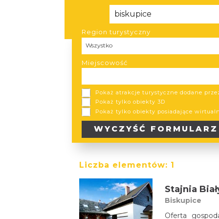
Region turystyczny
Region turystyczny
Wszystko
Miejscowość
Pokaż atrakcje turystyczne dodane prz
Pokaż tylko obiekty 3D
Pokaż tylko obiekty posiadające wirtual
WYCZYŚĆ
FORMULARZ
Liczba elementów:
1
Stajnia Bia
Biskupice
Oferta gospoda