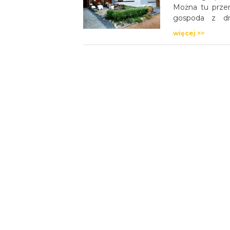
Można tu przen
gospoda z dre
zabytkową chat
więcej >>
apartament do w
kilka koni „pod 
więc możliwość 
jazdy na lonży 
w terenie. W
instruktorów.