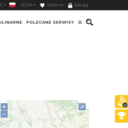
Ć
JĘZYK
Ulubione
Zaloguj
ULINARNE
POLECANE SERWISY
0
+
⤢
−