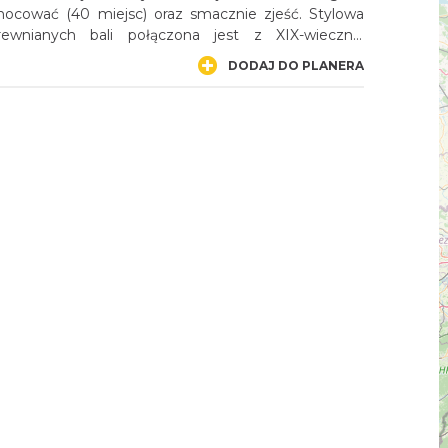
ocować (40 miejsc) oraz smacznie zjeść. Stylowa
wnianych bali połączona jest z XIX-wieczną,
ą. Niezwykle urokliwy jest też Kamienny Domek –
DODAJ DO PLANERA
ynajęcia dla kilku osób. W Stajni hoduje się zawsze
siodło” - rekreacyjnych półkrwi oraz hucułów. Istnieje
skorzystania z nauki jazdy konnej (dzieci i dorośli),
(długiej linie), po padoku (wybiegu) czy przejażdżki
szystko pod kierunkiem wykwalifikowanych