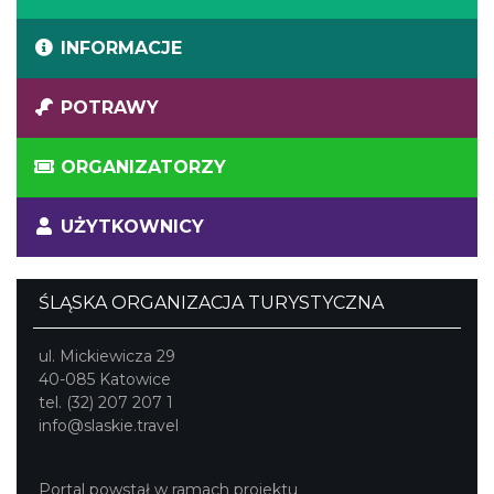
INFORMACJE
POTRAWY
ORGANIZATORZY
UŻYTKOWNICY
ŚLĄSKA ORGANIZACJA TURYSTYCZNA
ul. Mickiewicza 29
40-085 Katowice
tel. (32) 207 207 1
info@slaskie.travel
Portal powstał w ramach projektu