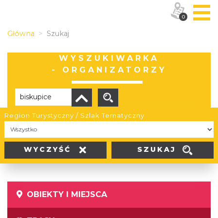
0
Główna
Szukaj
WYSZUKIWARKA
- ORGANIZATORZY
Region Turystyczny / Szlak Tematyczny
Brak wyników
SZUKAJ
WYCZYŚĆ
OBIEKTY I MIEJSCA