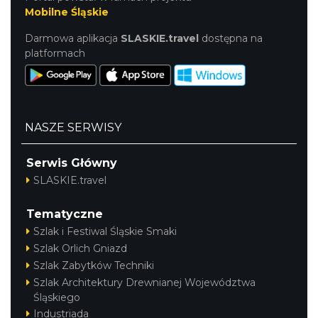
Mobilne Śląskie
Darmowa aplikacja
SLASKIE.travel
dostępna na
platformach
NASZE SERWISY
Serwis Główny
SLASKIE.travel
Tematyczne
Szlak i Festiwal Śląskie Smaki
Szlak Orlich Gniazd
Szlak Zabytków Techniki
Szlak Architektury Drewnianej Województwa
Śląskiego
Industriada