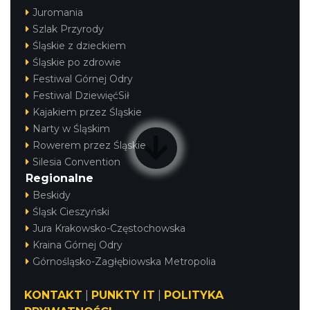
Juromania
Szlak Przyrody
Śląskie z dzieckiem
Śląskie po zdrowie
Festiwal Górnej Odry
Festiwal DziewięćSił
Kajakiem przez Śląskie
Narty w Śląskim
Rowerem przez Śląskie
Silesia Convention
Regionalne
Beskidy
Śląsk Cieszyński
Jura Krakowsko-Częstochowska
Kraina Górnej Odry
Górnośląsko-Zagłębiowska Metropolia
KONTAKT
|
PUNKTY IT
|
POLITYKA