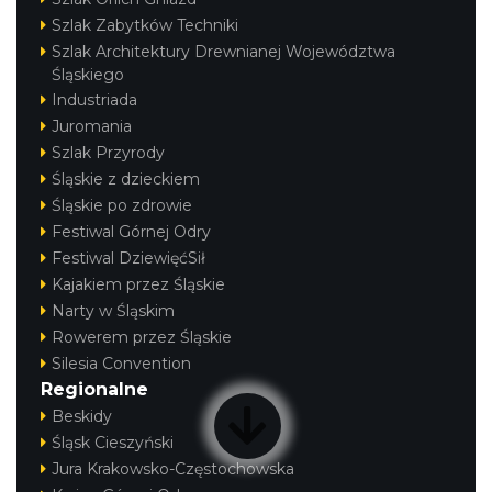
Szlak Zabytków Techniki
Szlak Architektury Drewnianej Województwa
Śląskiego
Industriada
Juromania
Szlak Przyrody
Śląskie z dzieckiem
Śląskie po zdrowie
Festiwal Górnej Odry
Festiwal DziewięćSił
Kajakiem przez Śląskie
Narty w Śląskim
Rowerem przez Śląskie
Silesia Convention
Regionalne
Beskidy
Śląsk Cieszyński
Jura Krakowsko-Częstochowska