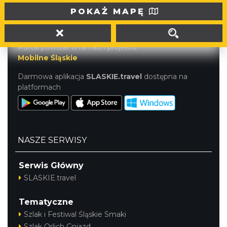
tel. (32) 207 207 1
POKAŻ MAPĘ
info@slaskie.travel
Portal powstał w ramach projektu
Mobilne Śląskie
Darmowa aplikacja
SLASKIE.travel
dostępna na
platformach
NASZE SERWISY
Serwis Główny
SLASKIE.travel
Tematyczne
Szlak i Festiwal Śląskie Smaki
Szlak Orlich Gniazd