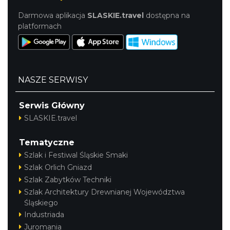
Darmowa aplikacja
SLASKIE.travel
dostępna na
platformach
NASZE SERWISY
Serwis Główny
SLASKIE.travel
Tematyczne
Szlak i Festiwal Śląskie Smaki
Szlak Orlich Gniazd
Szlak Zabytków Techniki
Szlak Architektury Drewnianej Województwa
Śląskiego
Industriada
Juromania