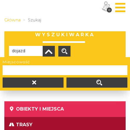
0
Główna
Szukaj
WYSZUKIWARKA
Miejscowość
Brak wyników
OBIEKTY I MIEJSCA
TRASY