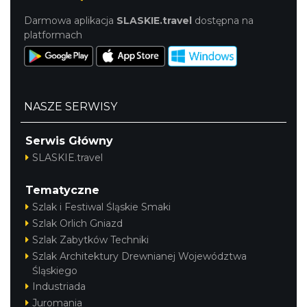
Darmowa aplikacja
SLASKIE.travel
dostępna na
platformach
NASZE SERWISY
Serwis Główny
SLASKIE.travel
Tematyczne
Szlak i Festiwal Śląskie Smaki
Szlak Orlich Gniazd
Szlak Zabytków Techniki
Szlak Architektury Drewnianej Województwa
Śląskiego
Industriada
Juromania