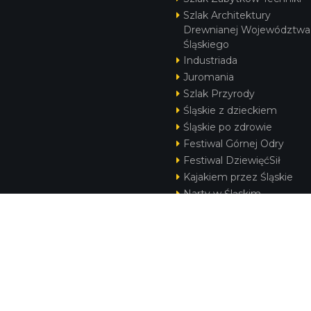
Szlak Architektury
Drewnianej Województwa
Śląskiego
Industriada
Juromania
Szlak Przyrody
Śląskie z dzieckiem
Śląskie po zdrowie
Festiwal Górnej Odry
Festiwal DziewięćSił
Kajakiem przez Śląskie
Narty w Śląskim
Rowerem przez Śląskie
Silesia Convention
KONTAKT
|
PUNKTY IT
|