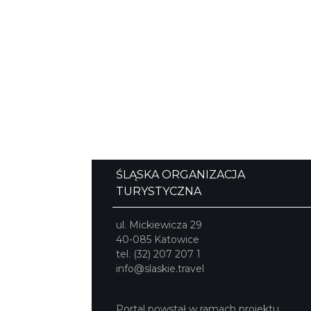
ŚLĄSKA ORGANIZACJA
TURYSTYCZNA
ul. Mickiewicza 29
40-085 Katowice
tel. (32) 207 207 1
info@slaskie.travel
Portal powstał w ramach projektu