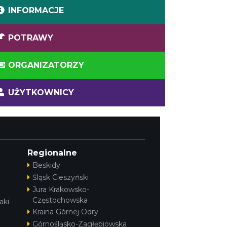
INFORMACJE
POTRAWY
ORGANIZATORZY
UŻYTKOWNICY
Regionalne
Beskidy
Śląsk Cieszyński
Jura Krakowsko-
Częstochowska
aki
Kraina Górnej Odry
Górnośląsko-Zagłębiowska