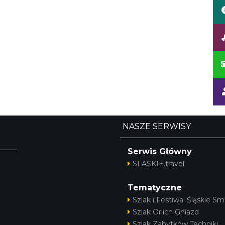
NASZE SERWISY
Serwis Główny
SLASKIE.travel
Tematyczne
Szlak i Festiwal Śląskie Sm
Szlak Orlich Gniazd
Szlak Zabytków Techniki