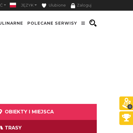
Ć
JĘZYK
Ulubione
Zaloguj
ULINARNE
POLECANE SERWISY
0
OBIEKTY I MIEJSCA
TRASY