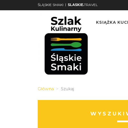
|
ŚLĄSKIE SMAKI
SLASKIE.
TRAVEL
KSIĄŻKA KU
Główna
Szukaj
WYSZUKI