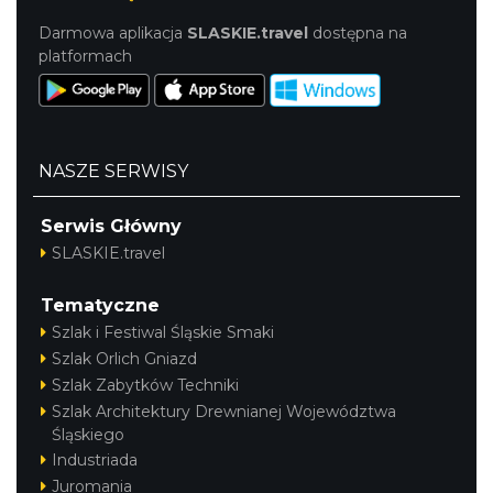
Darmowa aplikacja
SLASKIE.travel
dostępna na
platformach
NASZE SERWISY
Serwis Główny
SLASKIE.travel
Tematyczne
Szlak i Festiwal Śląskie Smaki
Szlak Orlich Gniazd
Szlak Zabytków Techniki
Szlak Architektury Drewnianej Województwa
Śląskiego
Industriada
Juromania