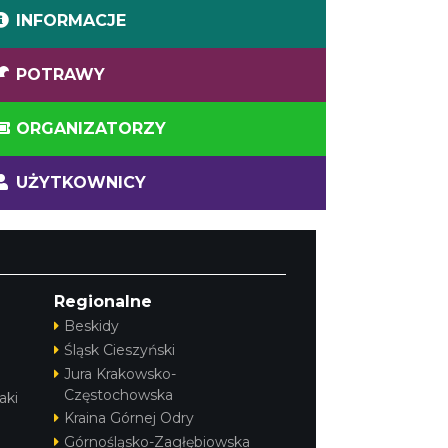
INFORMACJE
POTRAWY
ORGANIZATORZY
UŻYTKOWNICY
Regionalne
Beskidy
Śląsk Cieszyński
Jura Krakowsko-
Częstochowska
aki
Kraina Górnej Odry
Górnośląsko-Zagłębiowska