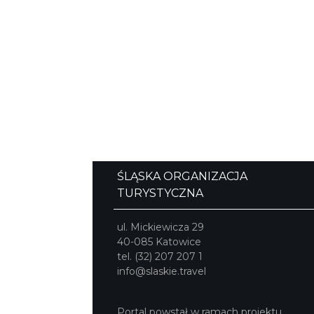
ŚLĄSKA ORGANIZACJA
TURYSTYCZNA
ul. Mickiewicza 29
40-085 Katowice
tel. (32) 207 207 1
info@slaskie.travel
Portal powstał w ramach projektu