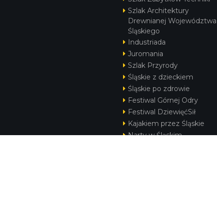
Szlak Architektury
Drewnianej Województwa
Śląskiego
Industriada
Juromania
Szlak Przyrody
Śląskie z dzieckiem
Śląskie po zdrowie
Festiwal Górnej Odry
Festiwal DziewięćSił
Kajakiem przez Śląskie
Narty w Śląskim
Rowerem przez Śląskie
Silesia Convention
KONTAKT
|
PUNKTY IT
|