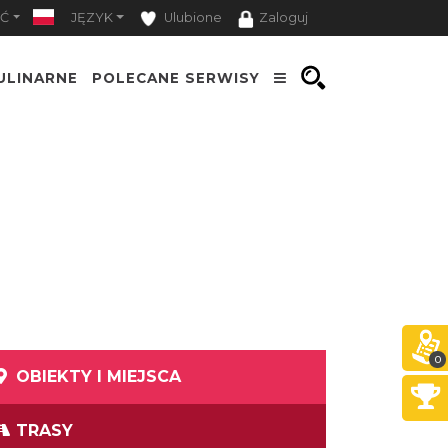
Ć
JĘZYK
Ulubione
Zaloguj
ULINARNE
POLECANE SERWISY
0
OBIEKTY I MIEJSCA
TRASY