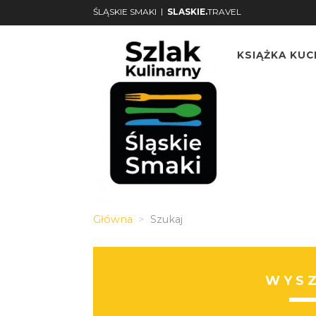
|
ŚLĄSKIE SMAKI
SLASKIE.
TRAVEL
KSIĄŻKA KU
Główna
Szukaj
WYS