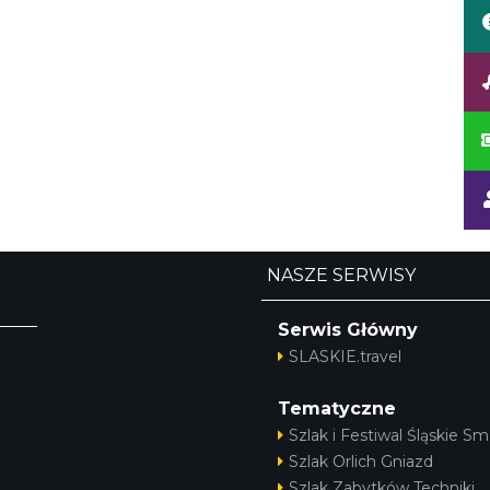
NASZE SERWISY
Serwis Główny
SLASKIE.travel
Tematyczne
Szlak i Festiwal Śląskie Sm
Szlak Orlich Gniazd
Szlak Zabytków Techniki