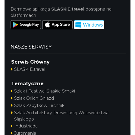
Darmowa aplikacja
SLASKIE.travel
dostępna na
platformach
NASZE SERWISY
Serwis Główny
SLASKIE.travel
Tematyczne
Szlak i Festiwal Śląskie Smaki
Szlak Orlich Gniazd
Szlak Zabytków Techniki
Szlak Architektury Drewnianej Województwa
Śląskiego
Industriada
Juromania