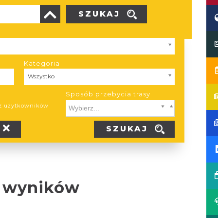
SZUKAJ
Kategoria
Kategoria
Wszystko
Sposób przebycia trasy
ez użytkowników
SZUKAJ
 wyników