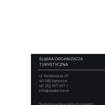
ŚLĄSKA ORGANIZACJA
TURYSTYCZNA
ul. Mickiewicza 29
40-085 Katowice
tel. (32) 207 207 1
info@slaskie.travel
Portal powstał w ramach projektu