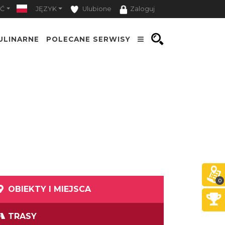
Ć
JĘZYK
Ulubione
Zaloguj
ULINARNE
POLECANE SERWISY
0
OBIEKTY I MIEJSCA
TRASY