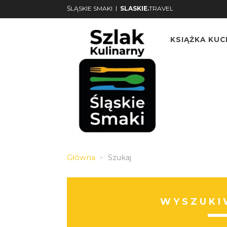
|
ŚLĄSKIE SMAKI
SLASKIE.
TRAVEL
KSIĄŻKA KU
Główna
Szukaj
WYSZUKI