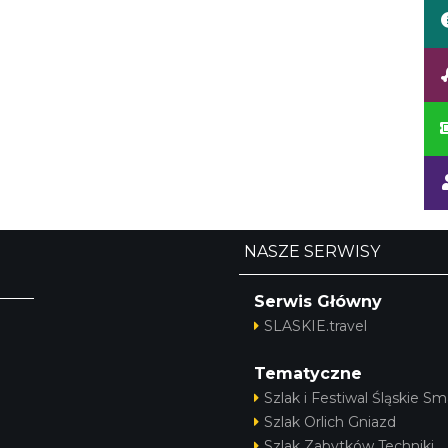
NASZE SERWISY
Serwis Główny
SLASKIE.travel
Tematyczne
Szlak i Festiwal Śląskie Sm
Szlak Orlich Gniazd
Szlak Zabytków Techniki