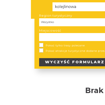
Region turystyczny
Region
Wszystko
turystyczny
Miejscowość
Pokaż tylko trasy polecane
Pokaż atrakcje turystyczne dodane prz
WYCZYŚĆ
FORMULARZ
Brak