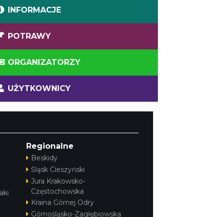
INFORMACJE
POTRAWY
ORGANIZATORZY
UŻYTKOWNICY
Regionalne
Beskidy
Śląsk Cieszyński
Jura Krakowsko-
Częstochowska
aki
Kraina Górnej Odry
Górnośląsko-Zagłębiowska