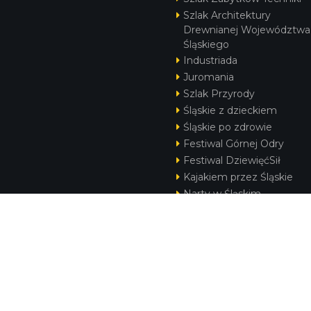
Szlak Architektury
Drewnianej Województwa
Śląskiego
Industriada
Juromania
Szlak Przyrody
Śląskie z dzieckiem
Śląskie po zdrowie
Festiwal Górnej Odry
Festiwal DziewięćSił
Kajakiem przez Śląskie
Narty w Śląskim
Rowerem przez Śląskie
Silesia Convention
KONTAKT
|
PUNKTY IT
|